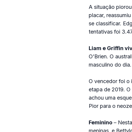
A situação piorou
placar, reassumiu
se classificar. E
tentativas foi 3.47
Liam e Griffin vi
O’Brien. O austra
masculino do dia.
O vencedor foi o 
etapa de 2019. O 
achou uma esquerd
Pior para o neoze
Feminino
– Nesta
meninas, e Bettyl