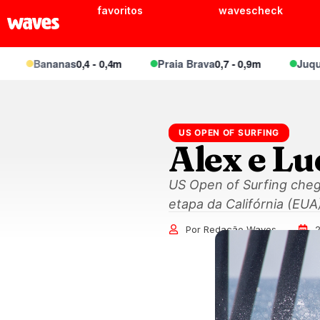
favoritos
wavescheck
Bananas
0,4 - 0,4m
Praia Brava
0,7 - 0,9m
Juquei
0,6 -
US OPEN OF SURFING
Alex e Lu
US Open of Surfing chega
etapa da Califórnia (EUA
Por Redação Waves