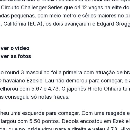
 Circuito Challenger Series que dá 12 vagas na elite d
ndas pequenas, com meio metro e séries maiores no p
 Califórnia (EUA), os dois avançaram e Edgard Grogg
ver o vídeo
ver as fotos
do round 3 masculino foi a primeira com atuação de bra
 O havaiano Ezekiel Lau não demorou para começar, e 
elhorou com 5.67 e 4.73. O japonês Hiroto Ohhara ta
mas conseguiu só notas fracas.
olheu uma esquerda para começar. Com uma rasgada e
e largou com 5.50 pontos. Depois encostou em Ezekiel
, que no inside virou para a direita e valeu 4.73. Hiro