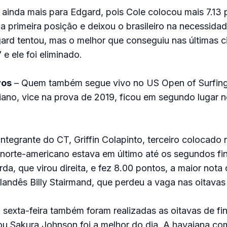
 ainda mais para Edgard, pois Cole colocou mais 7.13
 a primeira posição e deixou o brasileiro na necessidad
dgard tentou, mas o melhor que conseguiu nas últimas c
 e ele foi eliminado.
vos
– Quem também segue vivo no US Open of Surfing
liano, vice na prova de 2019, ficou em segundo lugar 
integrante do CT, Griffin Colapinto, terceiro colocad
norte-americano estava em último até os segundos fi
a, que virou direita, e fez 8.00 pontos, a maior nota d
landês Billy Stairmand, que perdeu a vaga nas oitavas 
 sexta-feira também foram realizadas as oitavas de fin
ou Sakura Johnson foi a melhor do dia. A havaiana co