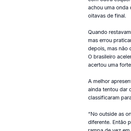
achou uma onda q
oitavas de final.
Quando restavam o
mas errou pratica
depois, mas não d
O brasileiro acel
acertou uma forte
A melhor apresent
ainda tentou dar 
classificaram para
“No outside as o
diferente. Então 
rampa de vez em q