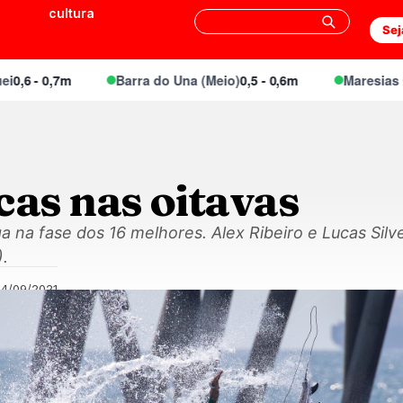
cultura
Sej
 0,7m
Barra do Una (Meio)
0,5 - 0,6m
Maresias Canto
0
cas nas oitavas
 na fase dos 16 melhores. Alex Ribeiro e Lucas Silv
).
24/09/2021