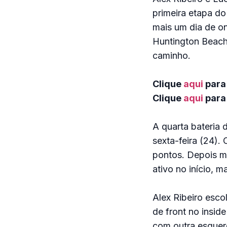
primeira etapa do
mais um dia de o
Huntington Beach,
caminho.
Clique
aqui
para 
Clique
aqui
para 
A quarta bateria 
sexta-feira (24).
pontos. Depois m
ativo no início, 
Alex Ribeiro esc
de front no insid
com outra esquerda