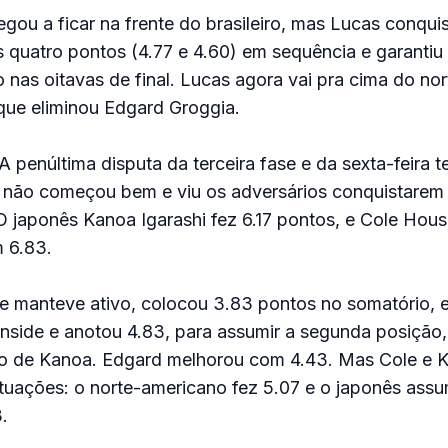
egou a ficar na frente do brasileiro, mas Lucas conqui
 quatro pontos (4.77 e 4.60) em sequência e garanti
 nas oitavas de final. Lucas agora vai pra cima do no
ue eliminou Edgard Groggia.
A penúltima disputa da terceira fase e da sexta-feira t
rd não começou bem e viu os adversários conquistarem
O japonês Kanoa Igarashi fez 6.17 pontos, e Cole Hou
 6.83.
se manteve ativo, colocou 3.83 pontos no somatório, 
 inside e anotou 4.83, para assumir a segunda posiçã
ito de Kanoa. Edgard melhorou com 4.43. Mas Cole e
uações: o norte-americano fez 5.07 e o japonês assum
.