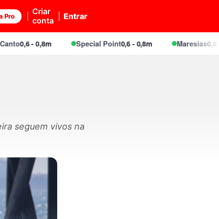
Criar
Entrar
a Pro
conta
,6 - 0,8m
Special Point
0,6 - 0,8m
Maresias
0,6 - 0,8m
eira seguem vivos na