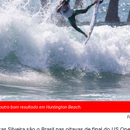
 outro bom resultado em Huntington Beach.
F
as Silveira são o Brasil nas oitavas de final do US Ope