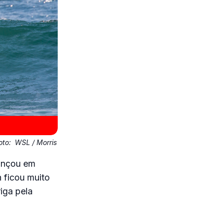
oto:
WSL / Morris
vançou em
 ficou muito
iga pela