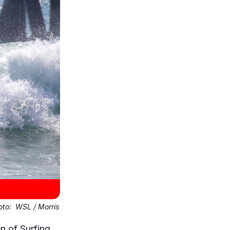
oto:
WSL / Morris
n of Surfing,