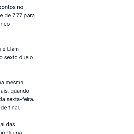
 pontos no
e de 7.77 para
inco
 é Liam
no sexto duelo
o na mesma
nais, quando
a sexta-feira.
de final.
al das
mpetiu na