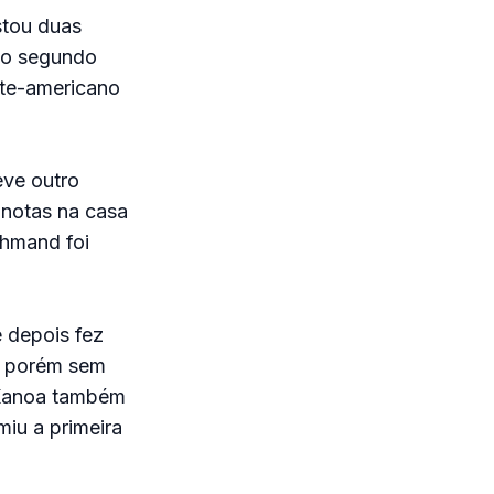
stou duas
u o segundo
rte-americano
eve outro
 notas na casa
shmand foi
e depois fez
o, porém sem
 Kanoa também
iu a primeira