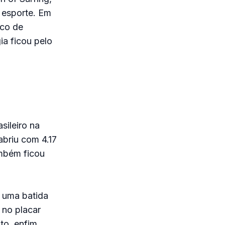
o esporte. Em
ico de
ia ficou pelo
sileiro na
abriu com 4.17
mbém ficou
 uma batida
 no placar
to, enfim,