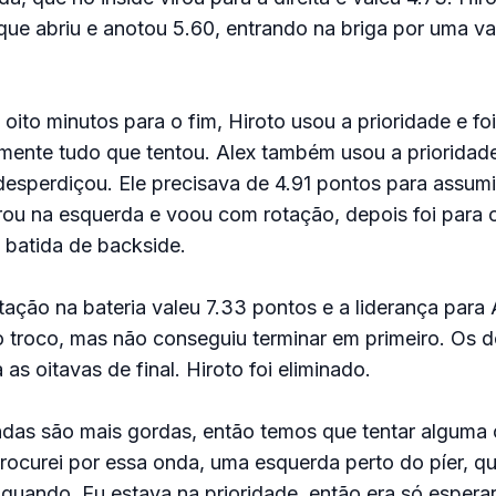
ue abriu e anotou 5.60, entrando na briga por uma v
ito minutos para o fim, Hiroto usou a prioridade e foi 
mente tudo que tentou. Alex também usou a prioridade
esperdiçou. Ele precisava de 4.91 pontos para assumir
erou na esquerda e voou com rotação, depois foi para o
 batida de backside.
ação na bateria valeu 7.33 pontos e a liderança para A
o troco, mas não conseguiu terminar em primeiro. Os d
 as oitavas de final. Hiroto foi eliminado.
ndas são mais gordas, então temos que tentar alguma 
procurei por essa onda, uma esquerda perto do píer, 
uando. Eu estava na prioridade, então era só esperar