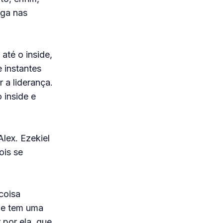
aga nas
até o inside,
 instantes
 a liderança.
 inside e
lex. Ezekiel
ois se
coisa
que tem uma
 por ela, que