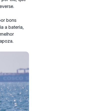
everse.
por bons
a a bateria,
 melhor
Rapoza.