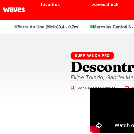
favoritos
wavescheck
Barra do Una (Meio)
0,4 - 0,7m
Maresias Canto
0,6 - 0
SURF RANCH PRO
Descontr
Filipe Toledo, Gabriel M
Por Redação Waves