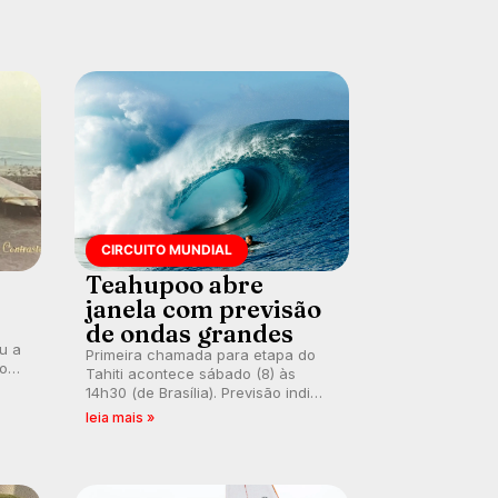
CIRCUITO MUNDIAL
Teahupoo abre
janela com previsão
de ondas grandes
ou a
Primeira chamada para etapa do
co
Tahiti acontece sábado (8) às
 um
14h30 (de Brasília). Previsão indica
e
swell consistente. Medina
leia mais »
embarca para evento e WSL
divulga baterias, com Kelly Slater
convidado.