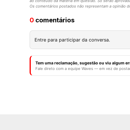
ao conteúdo da matéria em questão. Só serão aprovad
Os comentários postados não representam a opinião do
0
comentários
Entre para participar da conversa.
Tem uma reclamação, sugestão ou viu algum er
Fale direto com a equipe Waves — em vez de posta