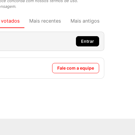
você concorda com nossos termos de uso.
mensagem.
 votados
Mais recentes
Mais antigos
Entrar
Fale com a equipe