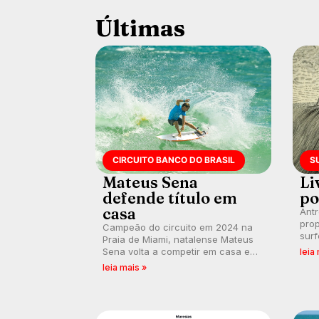
Últimas
CIRCUITO BANCO DO BRASIL
S
Mateus Sena
Li
defende título em
po
casa
Ant
prop
Campeão do circuito em 2024 na
surf
Praia de Miami, natalense Mateus
poli
Sena volta a competir em casa em
leia
ocid
busca de manter a hegemonia
leia mais »
prát
potiguar em etapa do Circuito
Banco do Brasil.