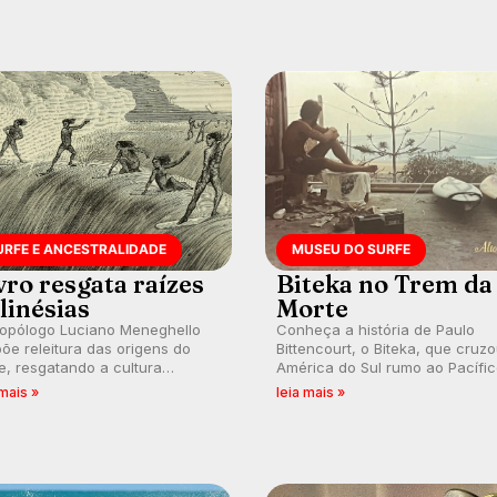
URFE E ANCESTRALIDADE
MUSEU DO SURFE
vro resgata raízes
Biteka no Trem da
linésias
Morte
ropólogo Luciano Meneghello
Conheça a história de Paulo
õe releitura das origens do
Bittencourt, o Biteka, que cruz
e, resgatando a cultura
América do Sul rumo ao Pacífi
nésia e questionando a visão
em uma jornada que se tornou
 mais »
leia mais »
ental que transformou a
marco de aventura, resiliência 
ica em esporte e indústria.
paixão pelo surfe.