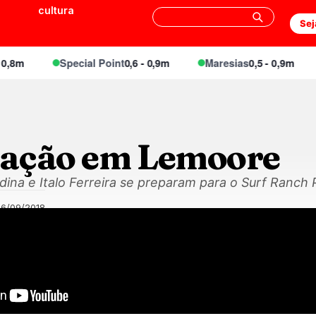
cultura
Sej
,8m
Special Point
0,6 - 0,9m
Maresias
0,5 - 0,9m
ação em Lemoore
edina e Italo Ferreira se preparam para o Surf Ranch 
06/09/2018