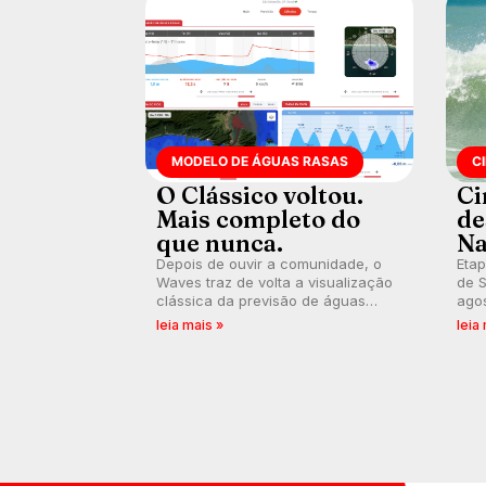
MODELO DE ÁGUAS RASAS
C
O Clássico voltou.
Ci
Mais completo do
de
que nunca.
Na
Depois de ouvir a comunidade, o
Etap
Waves traz de volta a visualização
de S
clássica da previsão de águas
agos
rasas, agora integrada à nova
disp
leia mais »
leia
plataforma e com previsão das
Seri
ondas para até 16 dias.
por 