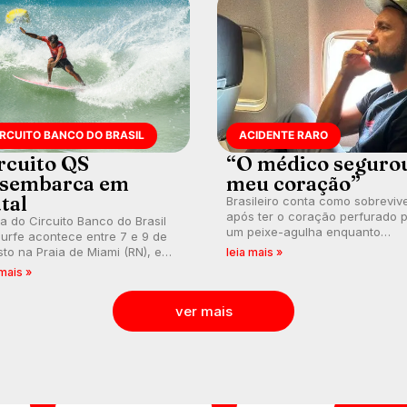
IRCUITO BANCO DO BRASIL
ACIDENTE RARO
rcuito QS
“O médico seguro
sembarca em
meu coração”
tal
Brasileiro conta como sobreviv
após ter o coração perfurado 
a do Circuito Banco do Brasil
um peixe-agulha enquanto
urfe acontece entre 7 e 9 de
surfava na Costa Rica.
to na Praia de Miami (RN), em
leia mais »
utas válidas pelo Qualifying
 mais »
es (QS) 4.000 e pela corrida
vagas no Challenger Series.
ver mais