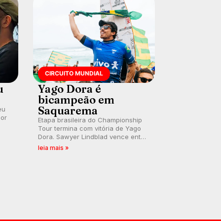
CIRCUITO MUNDIAL
u
Yago Dora é
bicampeão em
Saquarema
eu
por
Etapa brasileira do Championship
Tour termina com vitória de Yago
Dora. Sawyer Lindblad vence entre
as mulheres e Leonardo Fioravanti
leia mais »
assume liderança do ranking
mundial da WSL, na etapa de
Saquarema.