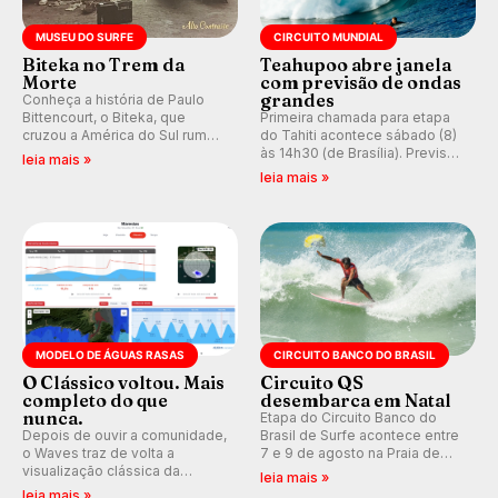
MUSEU DO SURFE
CIRCUITO MUNDIAL
Biteka no Trem da
Teahupoo abre janela
Morte
com previsão de ondas
grandes
Conheça a história de Paulo
Bittencourt, o Biteka, que
Primeira chamada para etapa
cruzou a América do Sul rumo
do Tahiti acontece sábado (8)
ao Pacífico em uma jornada
às 14h30 (de Brasília). Previsão
leia mais »
que se tornou um marco de
indica swell consistente.
leia mais »
aventura, resiliência e paixão
Medina embarca para evento e
pelo surfe.
WSL divulga baterias, com
Kelly Slater convidado.
MODELO DE ÁGUAS RASAS
CIRCUITO BANCO DO BRASIL
O Clássico voltou. Mais
Circuito QS
completo do que
desembarca em Natal
nunca.
Etapa do Circuito Banco do
Depois de ouvir a comunidade,
Brasil de Surfe acontece entre
o Waves traz de volta a
7 e 9 de agosto na Praia de
visualização clássica da
Miami (RN), em disputas
leia mais »
previsão de águas rasas,
válidas pelo Qualifying Series
leia mais »