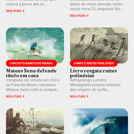
coloca à prova até os
áreas de maior atenção nesta
melhores surfistas do mundo.
sexta-feira (7), enquanto Rio
leia mais »
E participe dos debates em
de Janeiro também recebe
leia mais »
tempo real durante as etapas
alerta para ventos fortes.
do Mundial da WSL.
Rajadas já chegaram a 97,2
km/h em Itanhaém.
CIRCUITO BANCO DO BRASIL
SURFE E ANCESTRALIDADE
Mateus Sena defende
Livro resgata raízes
título em casa
polinésias
Campeão do circuito em 2024
Antropólogo Luciano
na Praia de Miami, natalense
Meneghello propõe releitura
Mateus Sena volta a competir
das origens do surfe,
em casa em busca de manter a
resgatando a cultura polinésia
leia mais »
leia mais »
hegemonia potiguar em etapa
e questionando a visão
do Circuito Banco do Brasil.
ocidental que transformou a
prática em esporte e indústria.