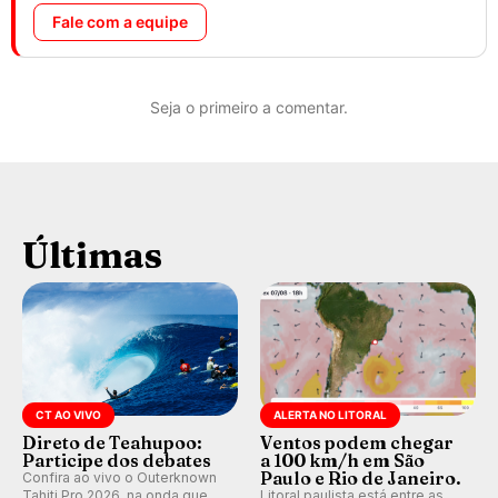
Fale com a equipe
Seja o primeiro a comentar.
Últimas
CT AO VIVO
ALERTA NO LITORAL
Direto de Teahupoo:
Ventos podem chegar
Participe dos debates
a 100 km/h em São
Paulo e Rio de Janeiro.
Confira ao vivo o Outerknown
Tahiti Pro 2026, na onda que
Litoral paulista está entre as