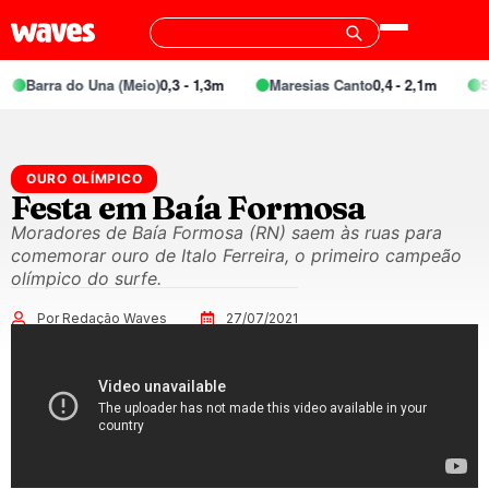
Barra do Una (Meio)
0,3 - 1,3m
Maresias Canto
0,4 - 2,1m
Spec
OURO OLÍMPICO
Festa em Baía Formosa
Moradores de Baía Formosa (RN) saem às ruas para
comemorar ouro de Italo Ferreira, o primeiro campeão
olímpico do surfe.
Por Redação Waves
27/07/2021