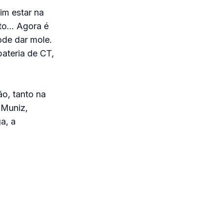
im estar na
rto… Agora é
ode dar mole.
bateria de CT,
ão, tanto na
 Muniz,
a, a