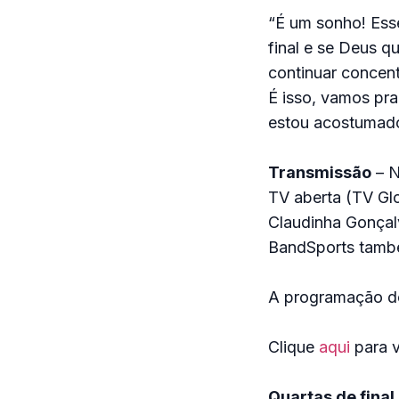
“É um sonho! Esse
final e se Deus 
continuar concent
É isso, vamos pra
estou acostumado
Transmissão
– N
TV aberta (TV Gl
Claudinha Gonçal
BandSports també
A programação do 
Clique
aqui
para v
Quartas de final