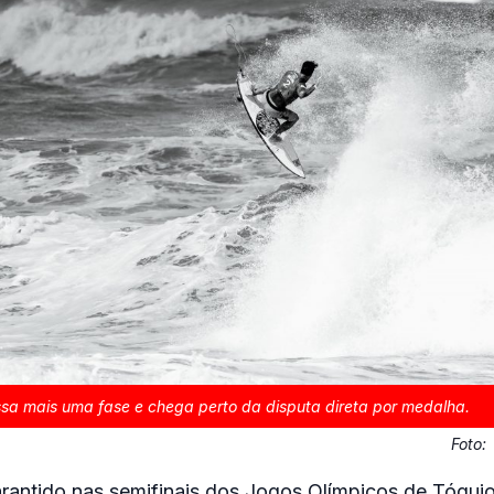
sa mais uma fase e chega perto da disputa direta por medalha.
Foto:
garantido nas semifinais dos Jogos Olímpicos de Tóquio