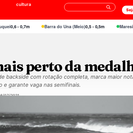
cultura
Sej
0,6 - 0,7m
Barra do Una (Meio)
0,5 - 0,5m
Maresias C
ais perto da medal
 de backside com rotação completa, marca maior no
 e garante vaga nas semifinais.
26/07/2021