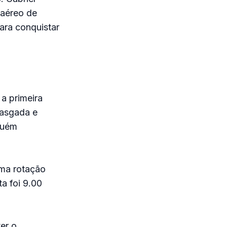
 aéreo de
ara conquistar
 a primeira
rasgada e
guém
uma rotação
a foi 9.00
er o