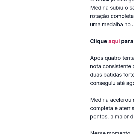
Medina subiu o sa
rotação completa,
uma medalha no 
Clique
aqui
para 
Após quatro tenta
nota consistente
duas batidas fort
conseguiu até ag
Medina acelerou n
completa e aterri
pontos, a maior 
Nesse momento, o