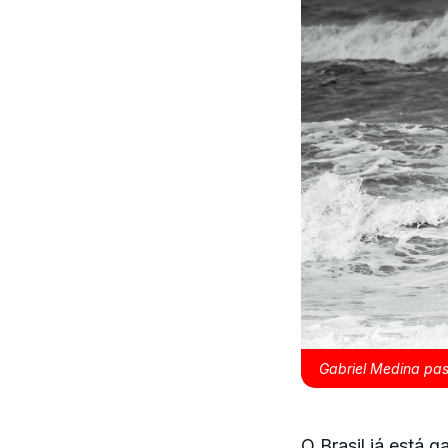
Gabriel Medina pas
O Brasil já está 