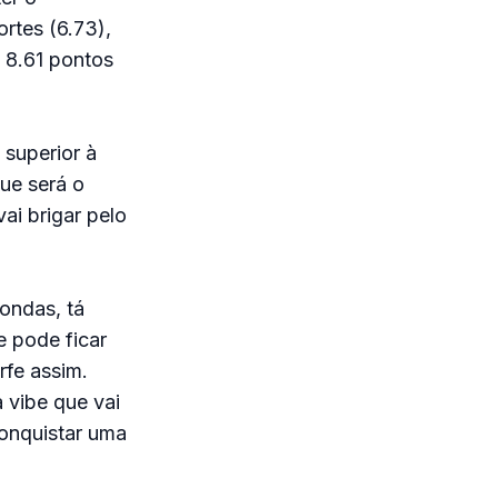
ortes (6.73),
 8.61 pontos
superior à
que será o
ai brigar pelo
 ondas, tá
e pode ficar
rfe assim.
a vibe que vai
conquistar uma