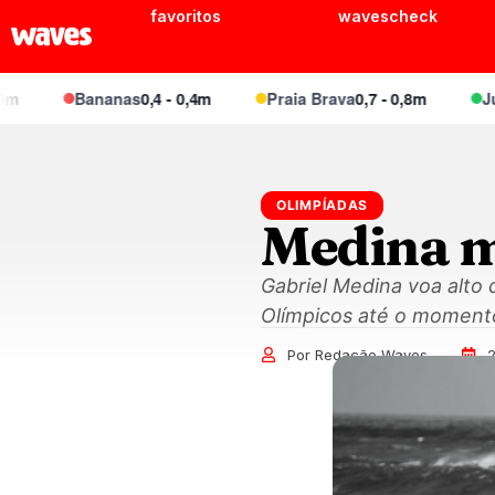
favoritos
wavescheck
Bananas
0,4 - 0,4m
Praia Brava
0,7 - 0,8m
Juquei
OLIMPÍADAS
Medina m
Gabriel Medina voa alto
Olímpicos até o momento
Por Redação Waves