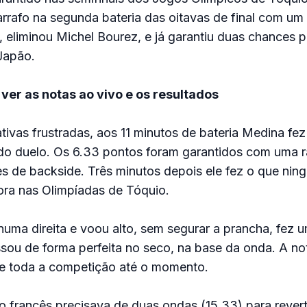
rrafo na segunda bateria das oitavas de final com um
 eliminou Michel Bourez, e já garantiu duas chances p
Japão.
ver as notas ao vivo e os resultados
tivas frustradas, aos 11 minutos de bateria Medina fez
 do duelo. Os 6.33 pontos foram garantidos com uma 
es de backside. Três minutos depois ele fez o que nin
ora nas Olimpíadas de Tóquio.
uma direita e voou alto, sem segurar a prancha, fez 
ssou de forma perfeita no seco, na base da onda. A not
de toda a competição até o momento.
 francês precisava de duas ondas (15.33) para revert