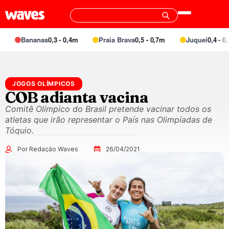
Bananas
0,3 - 0,4m
Praia Brava
0,5 - 0,7m
Juquei
0,4 - 0,6
JOGOS OLÍMPICOS
COB adianta vacina
Comitê Olímpico do Brasil pretende vacinar todos os
atletas que irão representar o País nas Olimpíadas de
Tóquio.
Por Redação Waves
26/04/2021