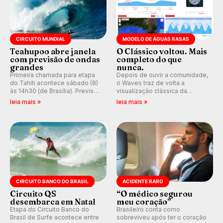
CIRCUITO MUNDIAL
MODELO DE ÁGUAS RASAS
Teahupoo abre janela
O Clássico voltou. Mais
com previsão de ondas
completo do que
grandes
nunca.
Primeira chamada para etapa
Depois de ouvir a comunidade,
do Tahiti acontece sábado (8)
o Waves traz de volta a
às 14h30 (de Brasília). Previsão
visualização clássica da
indica swell consistente.
previsão de águas rasas,
leia mais »
leia mais »
Medina embarca para evento e
agora integrada à nova
WSL divulga baterias, com
plataforma e com previsão das
Kelly Slater convidado.
ondas para até 16 dias.
CIRCUITO BANCO DO BRASIL
ACIDENTE RARO
Circuito QS
“O médico segurou
desembarca em Natal
meu coração”
Etapa do Circuito Banco do
Brasileiro conta como
Brasil de Surfe acontece entre
sobreviveu após ter o coração