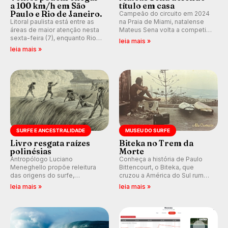
a 100 km/h em São
título em casa
Paulo e Rio de Janeiro.
Campeão do circuito em 2024
Litoral paulista está entre as
na Praia de Miami, natalense
áreas de maior atenção nesta
Mateus Sena volta a competir
sexta-feira (7), enquanto Rio
em casa em busca de manter a
leia mais »
de Janeiro também recebe
hegemonia potiguar em etapa
leia mais »
alerta para ventos fortes.
do Circuito Banco do Brasil.
Rajadas já chegaram a 97,2
km/h em Itanhaém.
SURFE E ANCESTRALIDADE
MUSEU DO SURFE
Livro resgata raízes
Biteka no Trem da
polinésias
Morte
Antropólogo Luciano
Conheça a história de Paulo
Meneghello propõe releitura
Bittencourt, o Biteka, que
das origens do surfe,
cruzou a América do Sul rumo
resgatando a cultura polinésia
ao Pacífico em uma jornada
leia mais »
leia mais »
e questionando a visão
que se tornou um marco de
ocidental que transformou a
aventura, resiliência e paixão
prática em esporte e indústria.
pelo surfe.