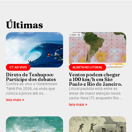
Últimas
CT AO VIVO
ALERTA NO LITORAL
Direto de Teahupoo:
Ventos podem chegar
Participe dos debates
a 100 km/h em São
Paulo e Rio de Janeiro.
Confira ao vivo o Outerknown
Tahiti Pro 2026, na onda que
Litoral paulista está entre as
coloca à prova até os
áreas de maior atenção nesta
melhores surfistas do mundo.
sexta-feira (7), enquanto Rio
leia mais »
Participe dos comentários e
de Janeiro também recebe
leia mais »
debates em tempo real no
alerta para ventos fortes.
nosso fórum, durante as
Rajadas já chegaram a 97,2
etapas da WSL.
km/h em Itanhaém.