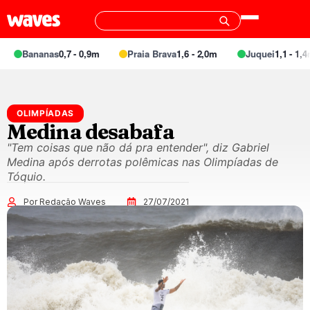
Bananas
0,7 - 0,9m
Praia Brava
1,6 - 2,0m
Juquei
1,1 - 1,4m
OLIMPÍADAS
Medina desabafa
"Tem coisas que não dá pra entender", diz Gabriel
Medina após derrotas polêmicas nas Olimpíadas de
Tóquio.
Por Redação Waves
27/07/2021