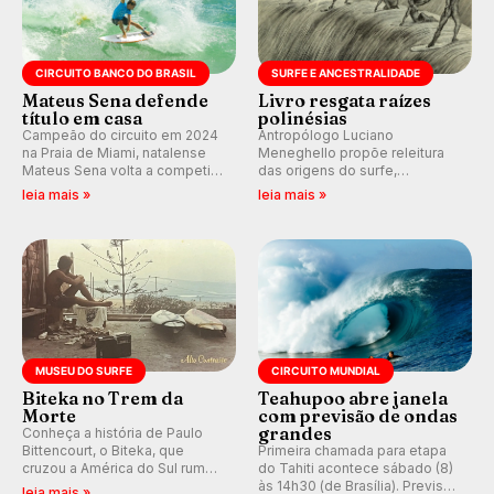
CIRCUITO BANCO DO BRASIL
SURFE E ANCESTRALIDADE
Mateus Sena defende
Livro resgata raízes
título em casa
polinésias
Campeão do circuito em 2024
Antropólogo Luciano
na Praia de Miami, natalense
Meneghello propõe releitura
Mateus Sena volta a competir
das origens do surfe,
em casa em busca de manter a
resgatando a cultura polinésia
leia mais »
leia mais »
hegemonia potiguar em etapa
e questionando a visão
do Circuito Banco do Brasil.
ocidental que transformou a
prática em esporte e indústria.
MUSEU DO SURFE
CIRCUITO MUNDIAL
Biteka no Trem da
Teahupoo abre janela
Morte
com previsão de ondas
grandes
Conheça a história de Paulo
Bittencourt, o Biteka, que
Primeira chamada para etapa
cruzou a América do Sul rumo
do Tahiti acontece sábado (8)
ao Pacífico em uma jornada
às 14h30 (de Brasília). Previsão
leia mais »