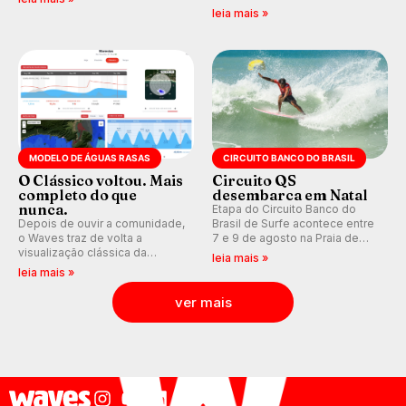
que se tornou um marco de
indica swell consistente.
leia mais »
aventura, resiliência e paixão
Medina embarca para evento e
pelo surfe.
WSL divulga baterias, com
Kelly Slater convidado.
MODELO DE ÁGUAS RASAS
CIRCUITO BANCO DO BRASIL
O Clássico voltou. Mais
Circuito QS
completo do que
desembarca em Natal
nunca.
Etapa do Circuito Banco do
Depois de ouvir a comunidade,
Brasil de Surfe acontece entre
o Waves traz de volta a
7 e 9 de agosto na Praia de
visualização clássica da
Miami (RN), em disputas
leia mais »
previsão de águas rasas,
válidas pelo Qualifying Series
leia mais »
agora integrada à nova
(QS) 4.000 e pela corrida por
plataforma e com previsão das
vagas no Challenger Series.
ver mais
ondas para até 16 dias.