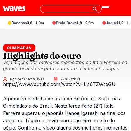
Bananas
0,8 - 1,0m
Praia Brava
1,8 - 2,2m
Juquei
1,2 - 1,6
OLIMPÍADAS
Highlights do ouro
Veja alguns dos melhores momentos de Italo Ferreira na
grande final da disputa pelo ouro olímpico no Japão.
Por Redação Waves
27/07/2021
https://www.youtube.com/watch?v=Lls6TZWsqGU
A primeira medalha de ouro da história do Surfe nas
Olimpíadas é do Brasil. Nesta terça-feira (27) Italo
Ferreira superou o japonês Kanoa Igarashi na final dos
Jogos de Tóquio e ouviu hino brasileiro no alto do
pódio. Confira no vídeo alguns dos melhores momentos