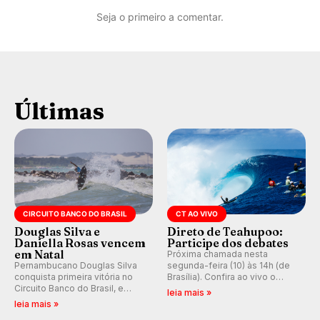
Seja o primeiro a comentar.
Últimas
CIRCUITO BANCO DO BRASIL
CT AO VIVO
Douglas Silva e
Direto de Teahupoo:
Daniella Rosas vencem
Participe dos debates
em Natal
Próxima chamada nesta
Pernambucano Douglas Silva
segunda-feira (10) às 14h (de
conquista primeira vitória no
Brasília). Confira ao vivo o
Circuito Banco do Brasil, e
Outerknown Tahiti Pro 2026 e
leia mais »
peruana Daniella Rosas vence
participe dos comentários e
leia mais »
no feminino na etapa de Natal,
debates no nosso fórum,