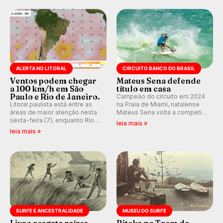
disputada na Praia de Miami
durante as etapas da WSL.
(RN).
ALERTA NO LITORAL
CIRCUITO BANCO DO BRASIL
Ventos podem chegar
Mateus Sena defende
a 100 km/h em São
título em casa
Paulo e Rio de Janeiro.
Campeão do circuito em 2024
Litoral paulista está entre as
na Praia de Miami, natalense
áreas de maior atenção nesta
Mateus Sena volta a competir
sexta-feira (7), enquanto Rio
em casa em busca de manter a
leia mais »
de Janeiro também recebe
hegemonia potiguar em etapa
leia mais »
alerta para ventos fortes.
do Circuito Banco do Brasil.
Rajadas já chegaram a 97,2
km/h em Itanhaém.
SURFE E ANCESTRALIDADE
MUSEU DO SURFE