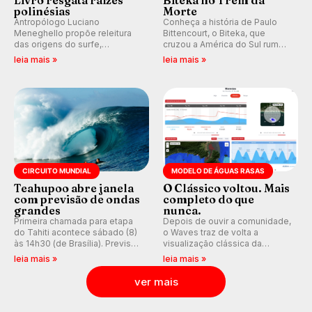
Livro resgata raízes
Biteka no Trem da
polinésias
Morte
Antropólogo Luciano
Conheça a história de Paulo
Meneghello propõe releitura
Bittencourt, o Biteka, que
das origens do surfe,
cruzou a América do Sul rumo
resgatando a cultura polinésia
ao Pacífico em uma jornada
leia mais »
leia mais »
e questionando a visão
que se tornou um marco de
ocidental que transformou a
aventura, resiliência e paixão
prática em esporte e indústria.
pelo surfe.
CIRCUITO MUNDIAL
MODELO DE ÁGUAS RASAS
Teahupoo abre janela
O Clássico voltou. Mais
com previsão de ondas
completo do que
grandes
nunca.
Primeira chamada para etapa
Depois de ouvir a comunidade,
do Tahiti acontece sábado (8)
o Waves traz de volta a
às 14h30 (de Brasília). Previsão
visualização clássica da
indica swell consistente.
previsão de águas rasas,
leia mais »
leia mais »
Medina embarca para evento e
agora integrada à nova
WSL divulga baterias, com
plataforma e com previsão das
ver mais
Kelly Slater convidado.
ondas para até 16 dias.