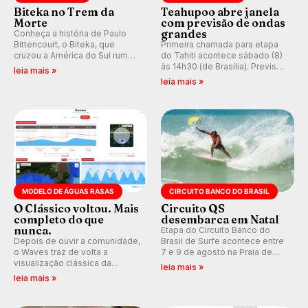
Biteka no Trem da
Teahupoo abre janela
Morte
com previsão de ondas
grandes
Conheça a história de Paulo
Bittencourt, o Biteka, que
Primeira chamada para etapa
cruzou a América do Sul rumo
do Tahiti acontece sábado (8)
ao Pacífico em uma jornada
às 14h30 (de Brasília). Previsão
leia mais »
que se tornou um marco de
indica swell consistente.
leia mais »
aventura, resiliência e paixão
Medina embarca para evento e
pelo surfe.
WSL divulga baterias, com
Kelly Slater convidado.
MODELO DE ÁGUAS RASAS
CIRCUITO BANCO DO BRASIL
O Clássico voltou. Mais
Circuito QS
completo do que
desembarca em Natal
nunca.
Etapa do Circuito Banco do
Depois de ouvir a comunidade,
Brasil de Surfe acontece entre
o Waves traz de volta a
7 e 9 de agosto na Praia de
visualização clássica da
Miami (RN), em disputas
leia mais »
previsão de águas rasas,
válidas pelo Qualifying Series
leia mais »
agora integrada à nova
(QS) 4.000 e pela corrida por
plataforma e com previsão das
vagas no Challenger Series.
ondas para até 16 dias.