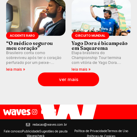
ACIDENTE RARO
CIRCUITO MUNDIAL
“O médico segurou
Yago Dora é bicampeão
meu coração”
em Saquarema
Brasileiro conta como
Etapa brasileira do
sobreviveu após ter o coração
Championship Tour termina
perfurado por um peixe-
com vitória de Yago Dora.
agulha enquanto surfava na
Sawyer Lindblad vence entre
leia mais »
leia mais »
Costa Rica.
as mulheres e Leonardo
Fioravanti assume liderança do
ver mais
ranking mundial da WSL, na
etapa de Saquarema.
redacao@waves.com.br
Política de Privacidade
Termos de Uso
Fale conosco
Publicidade
Sugestões de pauta
Wavescheck
Políticas de Cookies