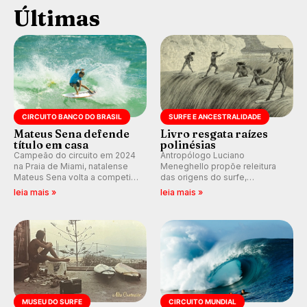
Últimas
CIRCUITO BANCO DO BRASIL
SURFE E ANCESTRALIDADE
Mateus Sena defende
Livro resgata raízes
título em casa
polinésias
Campeão do circuito em 2024
Antropólogo Luciano
na Praia de Miami, natalense
Meneghello propõe releitura
Mateus Sena volta a competir
das origens do surfe,
em casa em busca de manter a
resgatando a cultura polinésia
leia mais »
leia mais »
hegemonia potiguar em etapa
e questionando a visão
do Circuito Banco do Brasil.
ocidental que transformou a
prática em esporte e indústria.
MUSEU DO SURFE
CIRCUITO MUNDIAL