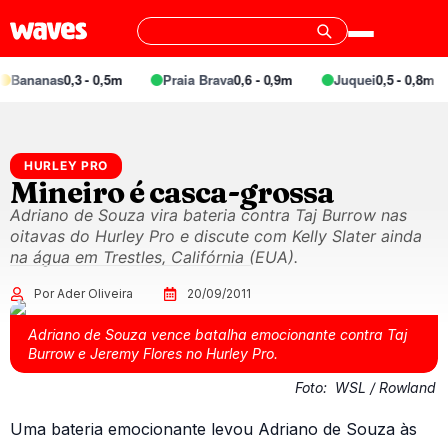
Bananas
0,3 - 0,5m
Praia Brava
0,6 - 0,9m
Juquei
0,5 - 0,8m
HURLEY PRO
Mineiro é casca-grossa
Adriano de Souza vira bateria contra Taj Burrow nas
oitavas do Hurley Pro e discute com Kelly Slater ainda
na água em Trestles, Califórnia (EUA).
Por Ader Oliveira
20/09/2011
Adriano de Souza vence batalha emocionante contra Taj
Burrow e Jeremy Flores no Hurley Pro.
Foto:
WSL / Rowland
Uma bateria emocionante levou Adriano de Souza às