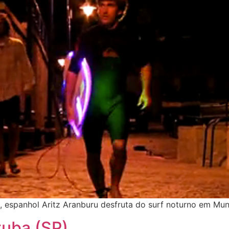
espanhol Aritz Aranburu desfruta do surf noturno em Mu
uba (SP)