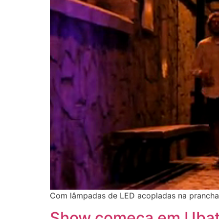
Com lâmpadas de LED acopladas na prancha, 
Show começa em Ubat