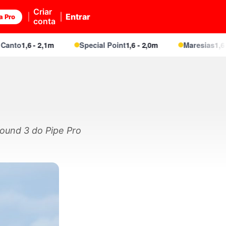
Criar
Entrar
a Pro
conta
o
1,6 - 2,1m
Special Point
1,6 - 2,0m
Maresias
1,6 - 2,1
Round 3 do Pipe Pro