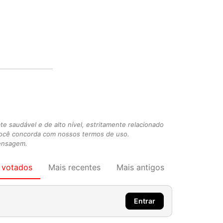
 saudável e de alto nível, estritamente relacionado
você concorda com nossos termos de uso.
mensagem.
 votados
Mais recentes
Mais antigos
Entrar