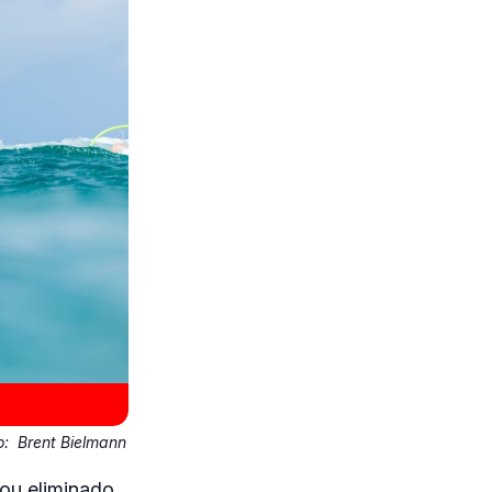
o:
Brent Bielmann
ou eliminado.