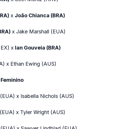
BRA)
x
João Chianca (BRA)
(BRA)
x Jake Marshall (EUA)
MEX) x
Ian Gouveia (BRA)
UA) x Ethan Ewing (AUS)
 Feminino
(EUA) x Isabella Nichols (AUS)
 (EUA) x Tyler Wright (AUS)
s (EUA) x Sawyer Lindblad (EUA)