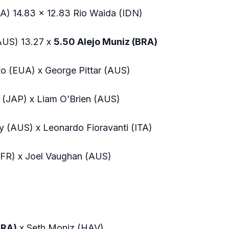
EUA) 14.83 x 12.83 Rio Waida (IDN)
AUS) 13.27 x
5.50 Alejo Muniz (BRA)
nto (EUA) x George Pittar (AUS)
i (JAP) x Liam O’Brien (AUS)
y (AUS) x Leonardo Fioravanti (ITA)
AFR) x Joel Vaughan (AUS)
BRA)
x Seth Moniz (HAV)