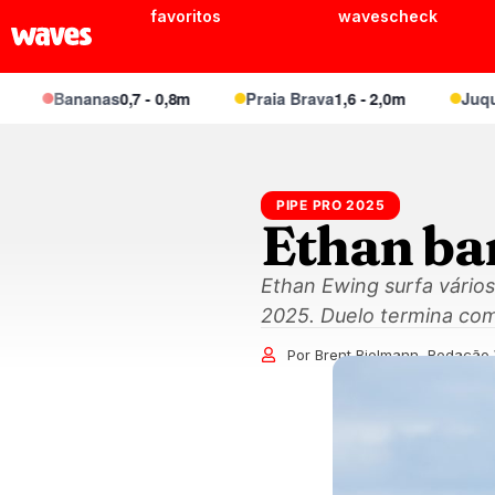
favoritos
wavescheck
Bananas
0,7 - 0,8m
Praia Brava
1,6 - 2,0m
Juquei
1,1
PIPE PRO 2025
Ethan ba
Ethan Ewing surfa vários
2025. Duelo termina com 
Por Brent Bielmann, Redação