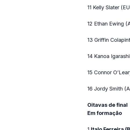
11 Kelly Slater (
12 Ethan Ewing (
13 Griffin Colapi
14 Kanoa Igarash
15 Connor O’Lear
16 Jordy Smith (
Oitavas de final
Em formação
1
Italo Ferreira (