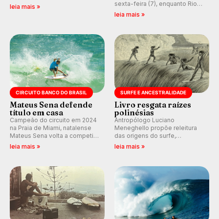
melhores surfistas do mundo.
sexta-feira (7), enquanto Rio
leia mais »
Participe dos comentários e
de Janeiro também recebe
leia mais »
debates em tempo real no
alerta para ventos fortes.
nosso fórum, durante as
Rajadas já chegaram a 97,2
etapas da WSL.
km/h em Itanhaém.
CIRCUITO BANCO DO BRASIL
SURFE E ANCESTRALIDADE
Mateus Sena defende
Livro resgata raízes
título em casa
polinésias
Campeão do circuito em 2024
Antropólogo Luciano
na Praia de Miami, natalense
Meneghello propõe releitura
Mateus Sena volta a competir
das origens do surfe,
em casa em busca de manter a
resgatando a cultura polinésia
leia mais »
leia mais »
hegemonia potiguar em etapa
e questionando a visão
do Circuito Banco do Brasil.
ocidental que transformou a
prática em esporte e indústria.