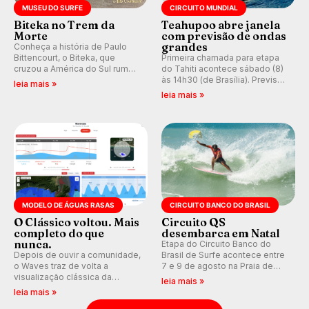
MUSEU DO SURFE
CIRCUITO MUNDIAL
Biteka no Trem da
Teahupoo abre janela
Morte
com previsão de ondas
grandes
Conheça a história de Paulo
Bittencourt, o Biteka, que
Primeira chamada para etapa
cruzou a América do Sul rumo
do Tahiti acontece sábado (8)
ao Pacífico em uma jornada
às 14h30 (de Brasília). Previsão
leia mais »
que se tornou um marco de
indica swell consistente.
leia mais »
aventura, resiliência e paixão
Medina embarca para evento e
pelo surfe.
WSL divulga baterias, com
Kelly Slater convidado.
MODELO DE ÁGUAS RASAS
CIRCUITO BANCO DO BRASIL
O Clássico voltou. Mais
Circuito QS
completo do que
desembarca em Natal
nunca.
Etapa do Circuito Banco do
Depois de ouvir a comunidade,
Brasil de Surfe acontece entre
o Waves traz de volta a
7 e 9 de agosto na Praia de
visualização clássica da
Miami (RN), em disputas
leia mais »
previsão de águas rasas,
válidas pelo Qualifying Series
leia mais »
agora integrada à nova
(QS) 4.000 e pela corrida por