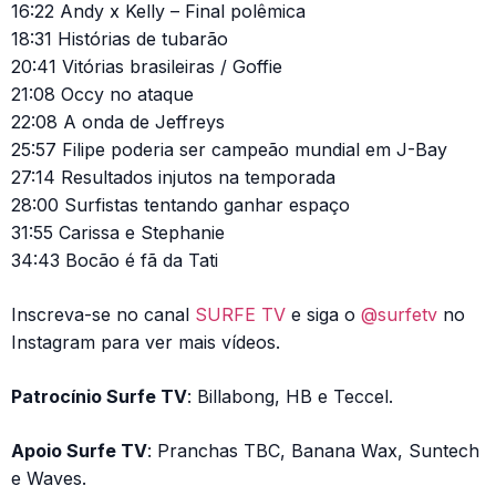
16:22 Andy x Kelly – Final polêmica
18:31 Histórias de tubarão
20:41 Vitórias brasileiras / Goffie
21:08 Occy no ataque
22:08 A onda de Jeffreys
25:57 Filipe poderia ser campeão mundial em J-Bay
27:14 Resultados injutos na temporada
28:00 Surfistas tentando ganhar espaço
31:55 Carissa e Stephanie
34:43 Bocão é fã da Tati
Inscreva-se no canal
SURFE TV
e siga o
@surfetv
no
Instagram para ver mais vídeos.
Patrocínio Surfe TV
: Billabong, HB e Teccel.
Apoio Surfe TV
: Pranchas TBC, Banana Wax, Suntech
e Waves.