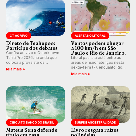
CT AO VIVO
ALERTA NO LITORAL
Direto de Teahupoo:
Ventos podem chegar
Participe dos debates
a 100 km/h em São
Paulo e Rio de Janeiro.
Confira ao vivo o Outerknown
Tahiti Pro 2026, na onda que
Litoral paulista está entre as
coloca à prova até os
áreas de maior atenção nesta
melhores surfistas do mundo.
sexta-feira (7), enquanto Rio
leia mais »
E participe dos debates em
de Janeiro também recebe
leia mais »
tempo real durante as etapas
alerta para ventos fortes.
do Mundial da WSL.
Rajadas já chegaram a 97,2
km/h em Itanhaém.
CIRCUITO BANCO DO BRASIL
SURFE E ANCESTRALIDADE
Mateus Sena defende
Livro resgata raízes
título em casa
polinésias