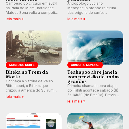
Campeão do circuito em 2024
Antropólogo Luciano
na Praia de Miami, natalense
Meneghello propõe releitura
Mateus Sena volta a competir
das origens do surfe,
em casa em busca de manter a
resgatando a cultura polinésia
leia mais »
leia mais »
hegemonia potiguar em etapa
e questionando a visão
do Circuito Banco do Brasil.
ocidental que transformou a
prática em esporte e indústria.
MUSEU DO SURFE
CIRCUITO MUNDIAL
Biteka no Trem da
Teahupoo abre janela
Morte
com previsão de ondas
grandes
Conheça a história de Paulo
Bittencourt, o Biteka, que
Primeira chamada para etapa
cruzou a América do Sul rumo
do Tahiti acontece sábado (8)
ao Pacífico em uma jornada
às 14h30 (de Brasília). Previsão
leia mais »
que se tornou um marco de
indica swell consistente.
leia mais »
aventura, resiliência e paixão
Medina embarca para evento e
pelo surfe.
WSL divulga baterias, com
Kelly Slater convidado.