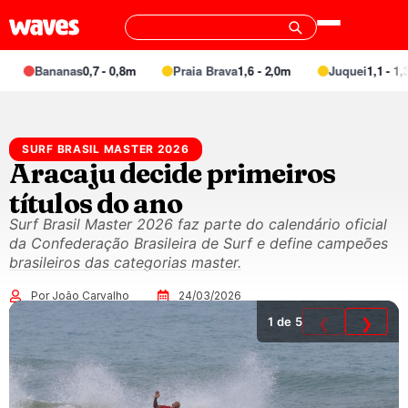
Bananas
0,7 - 0,8m
Praia Brava
1,6 - 2,0m
Juquei
1,1 - 1,3m
SURF BRASIL MASTER 2026
Aracaju decide primeiros
títulos do ano
Surf Brasil Master 2026 faz parte do calendário oficial
da Confederação Brasileira de Surf e define campeões
brasileiros das categorias master.
Por João Carvalho
24/03/2026
1
de 5
❮
❯