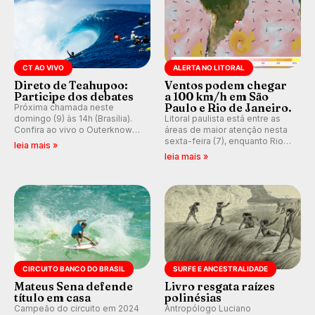
CT AO VIVO
ALERTA NO LITORAL
Direto de Teahupoo:
Ventos podem chegar
Participe dos debates
a 100 km/h em São
Paulo e Rio de Janeiro.
Próxima chamada neste
domingo (9) às 14h (Brasília).
Litoral paulista está entre as
Confira ao vivo o Outerknown
áreas de maior atenção nesta
Tahiti Pro 2026 e participe dos
sexta-feira (7), enquanto Rio
leia mais »
comentários e debates em
de Janeiro também recebe
leia mais »
tempo real no nosso fórum,
alerta para ventos fortes.
durante as etapas da WSL.
Rajadas já chegaram a 97,2
km/h em Itanhaém.
CIRCUITO BANCO DO BRASIL
SURFE E ANCESTRALIDADE
Mateus Sena defende
Livro resgata raízes
título em casa
polinésias
Campeão do circuito em 2024
Antropólogo Luciano