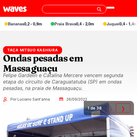
Bananas
0,2 - 0,9m
Praia Brava
0,4 - 2,0m
Juquei
0,4 - 1,4m
TAÇA MITSUO KASHIURA
Ondas pesadas em
Massaguaçu
Felipe Gardelin e Catalina Mercere vencem segunda
etapa do circuito de Caraguatatuba (SP) em ondas
pesadas, na praia de Massaguaçu.
Por Luciano Sant'anna
26/09/2022
1
de 38
❮
❯