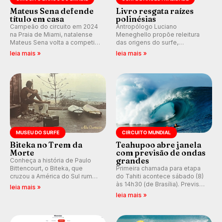
Mateus Sena defende
Livro resgata raízes
título em casa
polinésias
Campeão do circuito em 2024
Antropólogo Luciano
na Praia de Miami, natalense
Meneghello propõe releitura
Mateus Sena volta a competir
das origens do surfe,
em casa em busca de manter a
resgatando a cultura polinésia
leia mais »
leia mais »
hegemonia potiguar em etapa
e questionando a visão
do Circuito Banco do Brasil.
ocidental que transformou a
prática em esporte e indústria.
MUSEU DO SURFE
CIRCUITO MUNDIAL
Biteka no Trem da
Teahupoo abre janela
Morte
com previsão de ondas
grandes
Conheça a história de Paulo
Bittencourt, o Biteka, que
Primeira chamada para etapa
cruzou a América do Sul rumo
do Tahiti acontece sábado (8)
ao Pacífico em uma jornada
às 14h30 (de Brasília). Previsão
leia mais »
que se tornou um marco de
indica swell consistente.
leia mais »
aventura, resiliência e paixão
Medina embarca para evento e
pelo surfe.
WSL divulga baterias, com
Kelly Slater convidado.