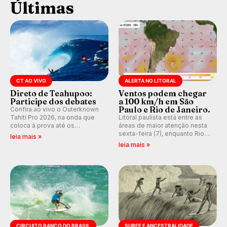
Últimas
CT AO VIVO
ALERTA NO LITORAL
Direto de Teahupoo:
Ventos podem chegar
Participe dos debates
a 100 km/h em São
Paulo e Rio de Janeiro.
Confira ao vivo o Outerknown
Tahiti Pro 2026, na onda que
Litoral paulista está entre as
coloca à prova até os
áreas de maior atenção nesta
melhores surfistas do mundo.
sexta-feira (7), enquanto Rio
leia mais »
E participe dos debates em
de Janeiro também recebe
leia mais »
tempo real durante as etapas
alerta para ventos fortes.
do Mundial da WSL.
Rajadas já chegaram a 97,2
km/h em Itanhaém.
CIRCUITO BANCO DO BRASIL
SURFE E ANCESTRALIDADE