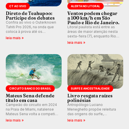
CT AO VIVO
ALERTA NO LITORAL
Direto de Teahupoo:
Ventos podem chegar
Participe dos debates
a 100 km/h em São
Paulo e Rio de Janeiro.
Confira ao vivo o Outerknown
Tahiti Pro 2026, na onda que
Litoral paulista está entre as
coloca à prova até os
áreas de maior atenção nesta
melhores surfistas do mundo.
sexta-feira (7), enquanto Rio
leia mais »
E participe dos debates em
de Janeiro também recebe
leia mais »
tempo real durante as etapas
alerta para ventos fortes.
do Mundial da WSL.
Rajadas já chegaram a 97,2
km/h em Itanhaém.
CIRCUITO BANCO DO BRASIL
SURFE E ANCESTRALIDADE
Mateus Sena defende
Livro resgata raízes
título em casa
polinésias
Campeão do circuito em 2024
Antropólogo Luciano
na Praia de Miami, natalense
Meneghello propõe releitura
Mateus Sena volta a competir
das origens do surfe,
em casa em busca de manter a
resgatando a cultura polinésia
leia mais »
leia mais »
hegemonia potiguar em etapa
e questionando a visão
do Circuito Banco do Brasil.
ocidental que transformou a