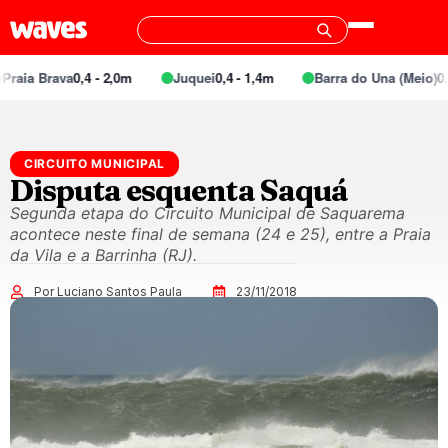
raia Brava
0,4 - 2,0m
Juquei
0,4 - 1,4m
Barra do Una (Meio)
0,3
CIRCUITO MUNICIPAL
Disputa esquenta Saquá
Segunda etapa do Circuito Municipal de Saquarema
acontece neste final de semana (24 e 25), entre a Praia
da Vila e a Barrinha (RJ).
Por Luciano Santos Paula
23/11/2018