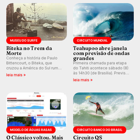
prática em esporte e indústria.
MUSEU DO SURFE
CIRCUITO MUNDIAL
Biteka no Trem da
Teahupoo abre janela
Morte
com previsão de ondas
grandes
Conheça a história de Paulo
Bittencourt, o Biteka, que
Primeira chamada para etapa
cruzou a América do Sul rumo
do Tahiti acontece sábado (8)
ao Pacífico em uma jornada
às 14h30 (de Brasília). Previsão
leia mais »
que se tornou um marco de
indica swell consistente.
leia mais »
aventura, resiliência e paixão
Medina embarca para evento e
pelo surfe.
WSL divulga baterias, com
Kelly Slater convidado.
MODELO DE ÁGUAS RASAS
CIRCUITO BANCO DO BRASIL
O Clássico voltou. Mais
Circuito QS