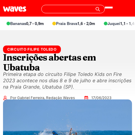
Bananas
0,7 - 0,9m
Praia Brava
1,6 - 2,0m
Juquei
1,1 - 1,4m
CIRCUITO FILIPE TOLEDO
Inscrições abertas em
Ubatuba
Primeira etapa do circuito Filipe Toledo Kids on Fire
2023 acontece nos dias 8 e 9 de julho e abre inscrições
na Praia Grande, Ubatuba (SP).
Por Gabriel Ferreira, Redação Waves
17/06/2023