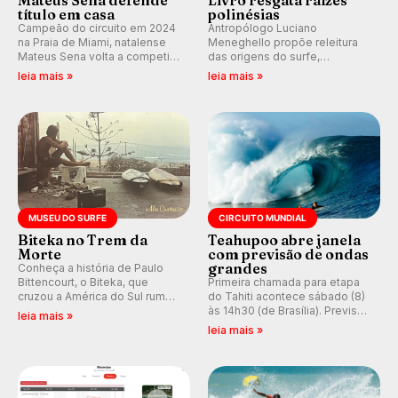
Mateus Sena defende
Livro resgata raízes
título em casa
polinésias
Campeão do circuito em 2024
Antropólogo Luciano
na Praia de Miami, natalense
Meneghello propõe releitura
Mateus Sena volta a competir
das origens do surfe,
em casa em busca de manter a
resgatando a cultura polinésia
leia mais »
leia mais »
hegemonia potiguar em etapa
e questionando a visão
do Circuito Banco do Brasil.
ocidental que transformou a
prática em esporte e indústria.
MUSEU DO SURFE
CIRCUITO MUNDIAL
Biteka no Trem da
Teahupoo abre janela
Morte
com previsão de ondas
grandes
Conheça a história de Paulo
Bittencourt, o Biteka, que
Primeira chamada para etapa
cruzou a América do Sul rumo
do Tahiti acontece sábado (8)
ao Pacífico em uma jornada
às 14h30 (de Brasília). Previsão
leia mais »
que se tornou um marco de
indica swell consistente.
leia mais »
aventura, resiliência e paixão
Medina embarca para evento e
pelo surfe.
WSL divulga baterias, com
Kelly Slater convidado.