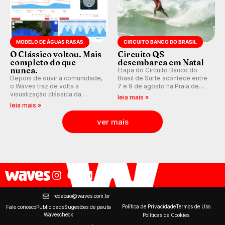
MODELO DE ÁGUAS RASAS
CIRCUITO BANCO DO BRASIL
O Clássico voltou. Mais
Circuito QS
completo do que
desembarca em Natal
nunca.
Etapa do Circuito Banco do
Depois de ouvir a comunidade,
Brasil de Surfe acontece entre
o Waves traz de volta a
7 e 9 de agosto na Praia de
visualização clássica da
Miami (RN), em disputas
leia mais »
previsão de águas rasas,
válidas pelo Qualifying Series
leia mais »
agora integrada à nova
(QS) 4.000 e pela corrida por
plataforma e com previsão das
vagas no Challenger Series.
ver mais
ondas para até 16 dias.
redacao@waves.com.br
Política de Privacidade
Termos de Uso
Fale conosco
Publicidade
Sugestões de pauta
Wavescheck
Políticas de Cookies