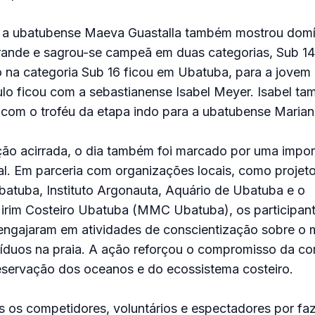
, a ubatubense Maeva Guastalla também mostrou domí
rande e sagrou-se campeã em duas categorias, Sub 14 
ito na categoria Sub 16 ficou em Ubatuba, para a jovem
ítulo ficou com a sebastianense Isabel Meyer. Isabel t
 com o troféu da etapa indo para a ubatubense Mariana
ão acirrada, o dia também foi marcado por uma impor
tal. Em parceria com organizações locais, como projet
batuba, Instituto Argonauta, Aquário de Ubatuba e o
rim Costeiro Ubatuba (MMC Ubatuba), os participant
engajaram em atividades de conscientização sobre o 
esíduos na praia. A ação reforçou o compromisso da c
reservação dos oceanos e do ecossistema costeiro.
s os competidores, voluntários e espectadores por fa