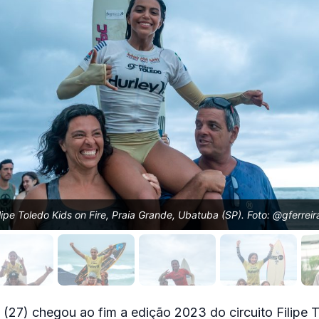
lipe Toledo Kids on Fire, Praia Grande, Ubatuba (SP). Foto: @gferreir
(27) chegou ao fim a edição 2023 do circuito Filipe 