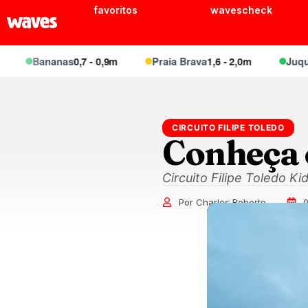
favoritos
wavescheck
Bananas
0,7 - 0,9m
Praia Brava
1,6 - 2,0m
Juquei
1,1
CIRCUITO FILIPE TOLEDO
Conheça 
Circuito Filipe Toledo K
Por Charles Roberto