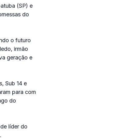
batuba (SP) e
romessas do
ndo o futuro
ledo, irmão
ova geração e
, Sub 14 e
icaram para com
ngo do
de líder do
.