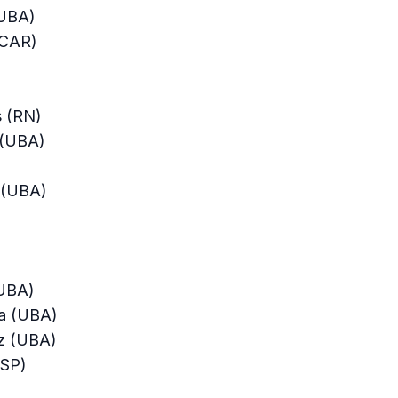
(UBA)
(CAR)
s (RN)
 (UBA)
 (UBA)
(UBA)
la (UBA)
z (UBA)
(SP)