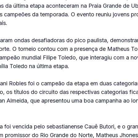
as da última etapa aconteceram na Praia Grande de U
os campeões da temporada. O evento reuniu jovens p
ís.
taram ondas desafiadoras do pico paulista, demonstra
orte. O torneio contou com a presença de Matheus To
ampeão mundial Filipe Toledo, que interagiu com a n
ília Toledo na última etapa.
ani Robles foi o campeão da etapa em duas categorias
o, os títulos do circuito das respectivas categorias f
ian Almeida, que apresentou uma boa campanha ao lo
a foi vencida pelo sebastianense Cauê Butori, e o gran
vem promissor do Rio Grande do Norte, Matheus Jhones