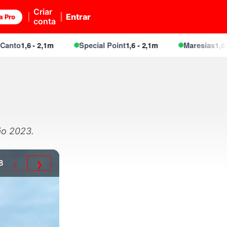
Criar
Entrar
a Pro
conta
o
1,6 - 2,1m
Special Point
1,6 - 2,1m
Maresias
1,6 - 2,1
ão 2023.
8
❮
❯