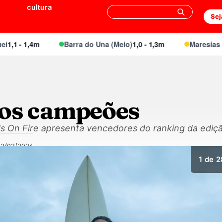
cultura
Sej
 - 1,4m
Barra do Una (Meio)
1,0 - 1,3m
Maresias Cant
os campeões
ids On Fire apresenta vencedores do ranking da ediç
02/02/2024
1
de 2