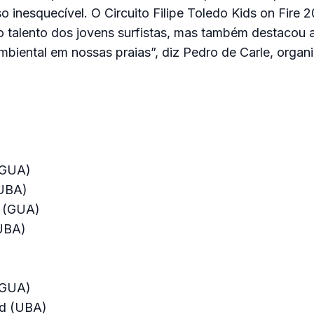
 inesquecível. O Circuito Filipe Toledo Kids on Fire 
 talento dos jovens surfistas, mas também destacou 
biental em nossas praias”, diz Pedro de Carle, organ
(GUA)
(UBA)
s (GUA)
UBA)
(GUA)
rd (UBA)