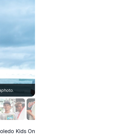
aphoto.
Cauê Butori, Filipe Toledo Kids on Fire, Praia G
Toledo Kids On