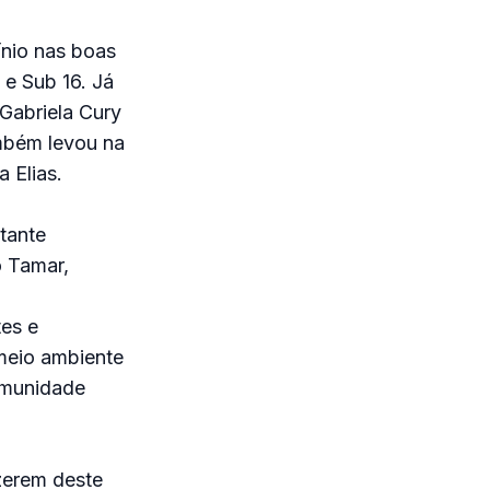
nio nas boas
e Sub 16. Já
 Gabriela Cury
ambém levou na
 Elias.
tante
o Tamar,
es e
meio ambiente
omunidade
zerem deste