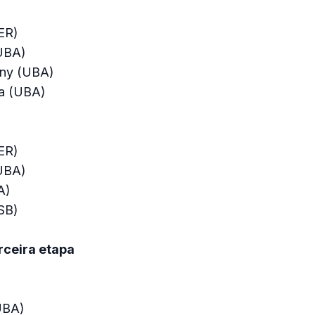
ER)
(UBA)
any (UBA)
la (UBA)
ER)
(UBA)
A)
SB)
ceira etapa
UBA)