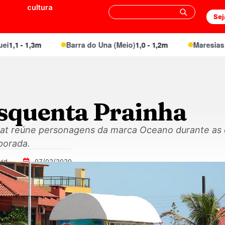
cultura
Sej
- 1,3m
Barra do Una (Meio)
1,0 - 1,2m
Maresias Canto
esquenta Prainha
Heat reúne personagens da marca Oceano durante as 
porada.
vid
07/02/2020