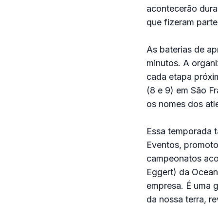
acontecerão dura
que fizeram parte
As baterias de a
minutos. A organ
cada etapa próxim
(8 e 9) em São Fr
os nomes dos atlet
Essa temporada t
Eventos, promotor
campeonatos acon
Eggert) da Ocean
empresa. É uma g
da nossa terra, re