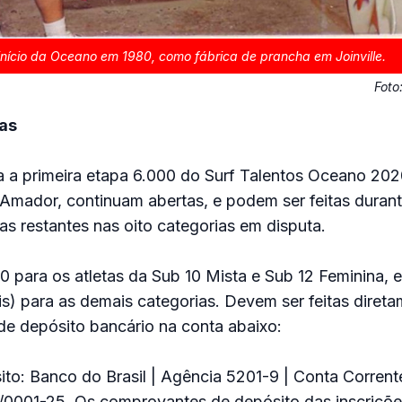
 início da Oceano em 1980, como fábrica de prancha em Joinville.
Foto
tas
a a primeira etapa 6.000 do Surf Talentos Oceano 2020
 Amador, continuam abertas, e podem ser feitas duran
 restantes nas oito categorias em disputa.
0 para os atletas da Sub 10 Mista e Sub 12 Feminina, 
ais) para as demais categorias. Devem ser feitas diret
de depósito bancário na conta abaixo:
to: Banco do Brasil | Agência 5201-9 | Conta Corrent
/0001-25. Os comprovantes de depósito das inscriçõe