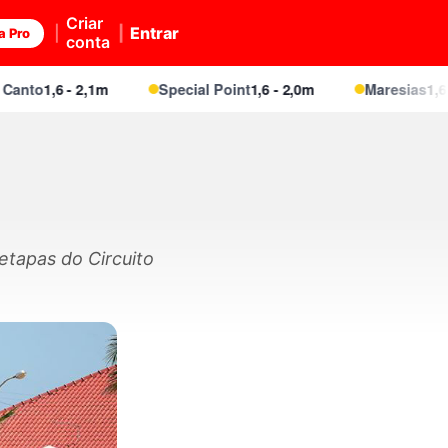
Criar
Entrar
a Pro
conta
1,6 - 2,1m
Special Point
1,6 - 2,0m
Maresias
1,6 - 2,1m
etapas do Circuito