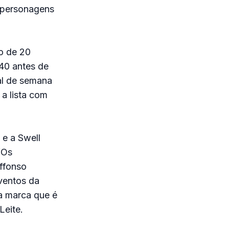
o personagens
o de 20
40 antes de
al de semana
 a lista com
e a Swell
“Os
ffonso
ventos da
a marca que é
Leite.