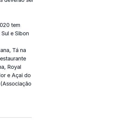
2020 tem
 Sul e Sibon
nana, Tá na
estaurante
ha, Royal
or e Açai do
 (Associação