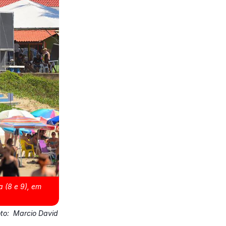
 (8 e 9), em
oto:
Marcio David