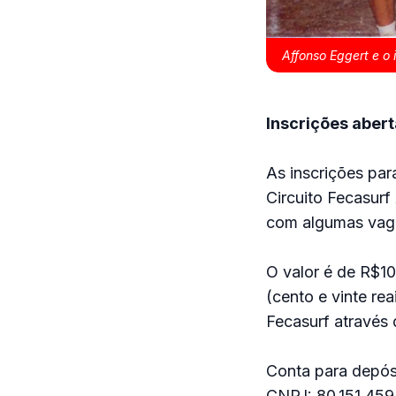
Affonso Eggert e o
Inscrições aber
As inscrições par
Circuito Fecasurf
com algumas vagas
O valor é de R$10
(cento e vinte re
Fecasurf através 
Conta para depósi
CNPJ: 80.151.459