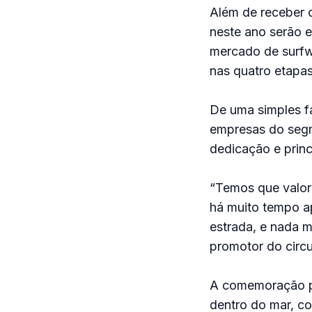
Além de receber o
neste ano serão e
mercado de surfw
nas quatro etapas
De uma simples fá
empresas do segme
dedicação e prin
“Temos que valori
há muito tempo ap
estrada, e nada m
promotor do circu
A comemoração pel
dentro do mar, c