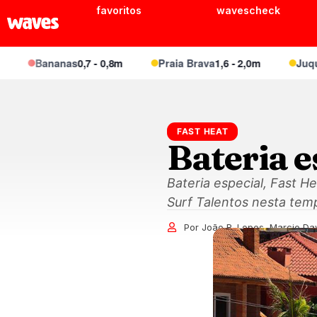
favoritos
wavescheck
Bananas
0,7 - 0,8m
Praia Brava
1,6 - 2,0m
Juquei
1,1 
FAST HEAT
Bateria 
Bateria especial, Fast 
Surf Talentos nesta tem
Por João R. Lopes, Marcio Da