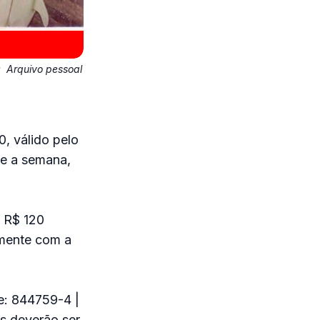
:
Arquivo pessoal
, válido pelo
te a semana,
e R$ 120
amente com a
e: 844759-4 |
s deverão ser