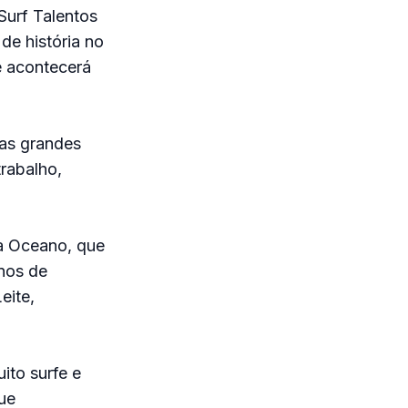
Surf Talentos
de história no
e acontecerá
das grandes
rabalho,
 a Oceano, que
nos de
eite,
ito surfe e
ue