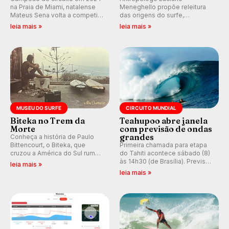
na Praia de Miami, natalense
Meneghello propõe releitura
Mateus Sena volta a competir
das origens do surfe,
em casa em busca de manter a
resgatando a cultura polinésia
leia mais »
leia mais »
hegemonia potiguar em etapa
e questionando a visão
do Circuito Banco do Brasil.
ocidental que transformou a
prática em esporte e indústria.
MUSEU DO SURFE
CIRCUITO MUNDIAL
Biteka no Trem da
Teahupoo abre janela
Morte
com previsão de ondas
grandes
Conheça a história de Paulo
Bittencourt, o Biteka, que
Primeira chamada para etapa
cruzou a América do Sul rumo
do Tahiti acontece sábado (8)
ao Pacífico em uma jornada
às 14h30 (de Brasília). Previsão
leia mais »
que se tornou um marco de
indica swell consistente.
leia mais »
aventura, resiliência e paixão
Medina embarca para evento e
pelo surfe.
WSL divulga baterias, com
Kelly Slater convidado.