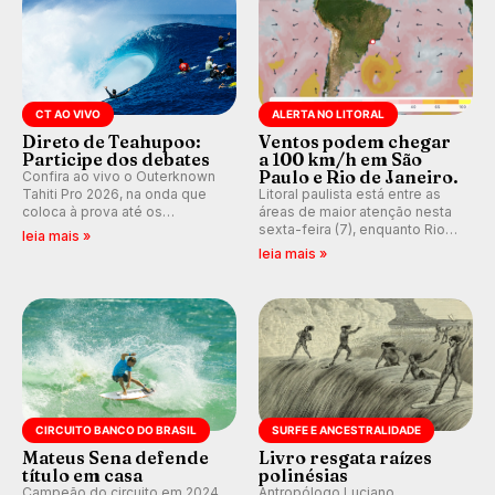
CT AO VIVO
ALERTA NO LITORAL
Direto de Teahupoo:
Ventos podem chegar
Participe dos debates
a 100 km/h em São
Paulo e Rio de Janeiro.
Confira ao vivo o Outerknown
Tahiti Pro 2026, na onda que
Litoral paulista está entre as
coloca à prova até os
áreas de maior atenção nesta
melhores surfistas do mundo.
sexta-feira (7), enquanto Rio
leia mais »
Participe dos comentários e
de Janeiro também recebe
leia mais »
debates em tempo real no
alerta para ventos fortes.
nosso fórum, durante as
Rajadas já chegaram a 97,2
etapas da WSL.
km/h em Itanhaém.
CIRCUITO BANCO DO BRASIL
SURFE E ANCESTRALIDADE
Mateus Sena defende
Livro resgata raízes
título em casa
polinésias
Campeão do circuito em 2024
Antropólogo Luciano