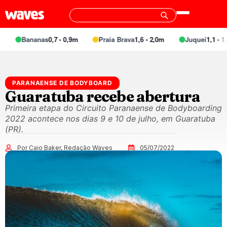
Bananas
0,7 - 0,9m
Praia Brava
1,6 - 2,0m
Juquei
1,1 - 1,4
PARANAENSE DE BODYBOARD
Guaratuba recebe abertura
Primeira etapa do Circuito Paranaense de Bodyboarding
2022 acontece nos dias 9 e 10 de julho, em Guaratuba
(PR).
Por Caio Baker, Redação Waves
05/07/2022