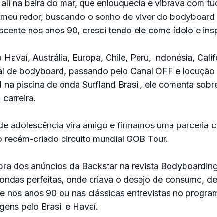
ali na beira do mar, que enlouquecia e vibrava com t
 meu redor, buscando o sonho de viver do bodyboard
ente nos anos 90, cresci tendo ele como ídolo e ins
Havaí, Austrália, Europa, Chile, Peru, Indonésia, Calif
ial de bodyboard, passando pelo Canal OFF e locuçã
l na piscina de onda Surfland Brasil, ele comenta sobr
carreira.
de adolescência vira amigo e firmamos uma parceria 
 o recém-criado circuito mundial GOB Tour.
ra dos anúncios da Backstar na revista Bodyboarding
ndas perfeitas, onde criava o desejo de consumo, de
ele nos anos 90 ou nas clássicas entrevistas no progr
ens pelo Brasil e Havaí.