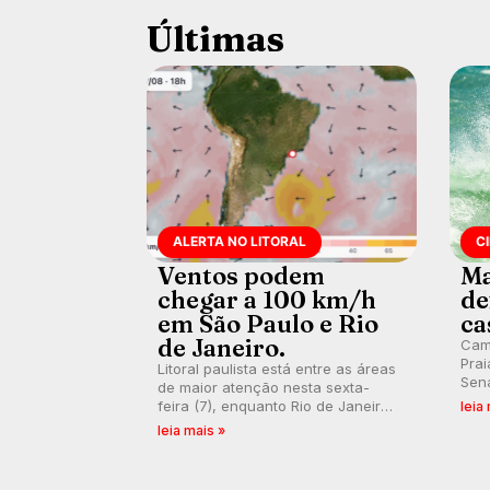
Últimas
ALERTA NO LITORAL
C
Ventos podem
Ma
chegar a 100 km/h
de
em São Paulo e Rio
ca
de Janeiro.
Cam
Prai
Litoral paulista está entre as áreas
Sena
de maior atenção nesta sexta-
bus
feira (7), enquanto Rio de Janeiro
leia
poti
também recebe alerta para ventos
leia mais »
Banc
fortes. Rajadas já chegaram a 97,2
km/h em Itanhaém.