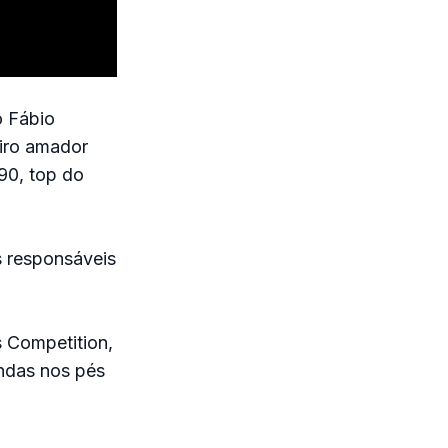
o Fábio
eiro amador
90, top do
s responsáveis
ss Competition,
ondas nos pés