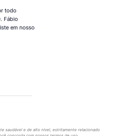
or todo
. Fábio
siste em nosso
 saudável e de alto nível, estritamente relacionado
você concorda com nossos termos de uso.