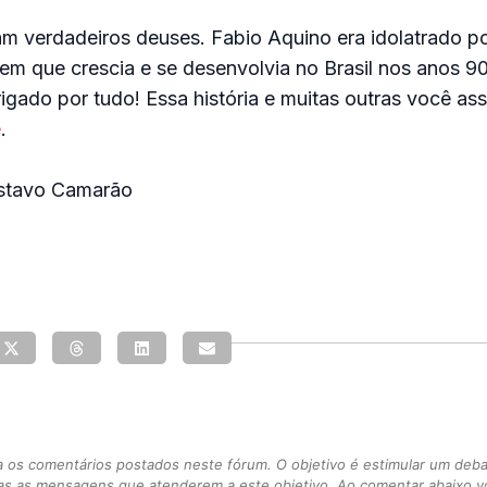
m verdadeiros deuses. Fabio Aquino era idolatrado p
em que crescia e se desenvolvia no Brasil nos anos 90
igado por tudo! Essa história e muitas outras você as
e
.
ustavo Camarão
s comentários postados neste fórum. O objetivo é estimular um debate
as as mensagens que atenderem a este objetivo. Ao comentar abaixo 