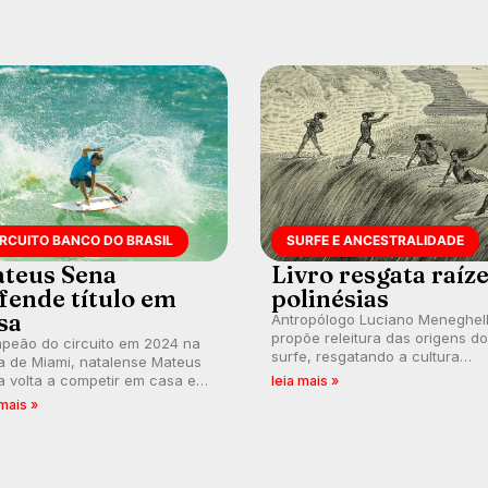
IRCUITO BANCO DO BRASIL
SURFE E ANCESTRALIDADE
teus Sena
Livro resgata raíz
fende título em
polinésias
sa
Antropólogo Luciano Meneghel
propõe releitura das origens do
peão do circuito em 2024 na
surfe, resgatando a cultura
a de Miami, natalense Mateus
polinésia e questionando a vis
 volta a competir em casa em
leia mais »
ocidental que transformou a
ca de manter a hegemonia
 mais »
prática em esporte e indústria.
guar em etapa do Circuito
o do Brasil.