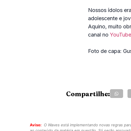
Nossos ídolos era
adolescente e jov
Aquino, muito obr
canal no
YouTub
Foto de capa: G
Compartilhe:
Aviso:
O Waves está implementando novas regras para o
ao conteúdo da matéria em questão. Só serão aprovad