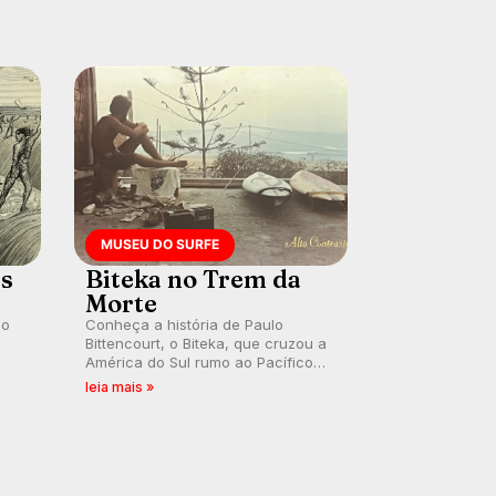
MUSEU DO SURFE
es
Biteka no Trem da
Morte
lo
Conheça a história de Paulo
Bittencourt, o Biteka, que cruzou a
América do Sul rumo ao Pacífico
ão
em uma jornada que se tornou um
leia mais »
marco de aventura, resiliência e
paixão pelo surfe.