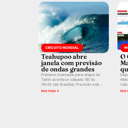
CIRCUITO MUNDIAL
M
Teahupoo abre
O 
janela com previsão
Ma
de ondas grandes
qu
Primeira chamada para etapa do
Depo
Tahiti acontece sábado (8) às
Wave
14h30 (de Brasília). Previsão indica
clás
swell consistente. Medina
rasa
leia mais »
leia
embarca para evento e WSL
plat
divulga baterias, com Kelly Slater
onda
convidado.