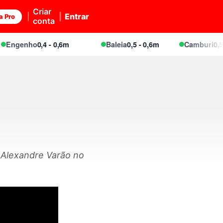
Criar
Entrar
a Pro
conta
ngenho
0,4 - 0,6m
Baleia
0,5 - 0,6m
Camburi
0,5 - 0
r Alexandre Varão no