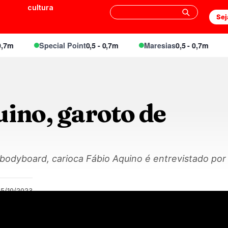
cultura
Sej
Special Point
0,5 - 0,7m
Maresias
0,5 - 0,7m
E
ino, garoto de
o bodyboard, carioca Fábio Aquino é entrevistado po
05/10/2023