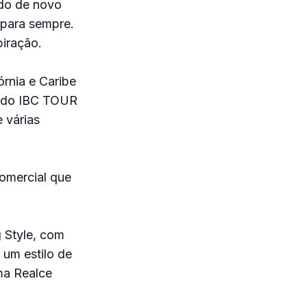
udo de novo
 para sempre.
piração.
órnia e Caribe
o do IBC TOUR
e várias
comercial que
 Style, com
 um estilo de
ama Realce