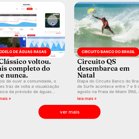
ODELO DE ÁGUAS RASAS
CIRCUITO BANCO DO BRASIL
Clássico voltou.
Circuito QS
is completo do
desembarca em
e nunca.
Natal
is de ouvir a comunidade, o
Etapa do Circuito Banco do Bras
s traz de volta a visualização
de Surfe acontece entre 7 e 9 
sica da previsão de águas
agosto na Praia de Miami (RN),
s, agora integrada à nova
disputas válidas pelo Qualifying
 mais »
leia mais »
aforma e com previsão das
Series (QS) 4.000 e pela corrid
s para até 16 dias.
por vagas no Challenger Series
ver mais