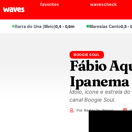
favoritos
wavescheck
Barra do Una (Meio)
0,4 - 0,6m
Maresias Canto
0,5 - 0,7m
BOOGIE SOUL
Fábio Aqu
Ipanema
Ídolo, ícone e estrela d
canal Boogie Soul.
Por Redação Waves