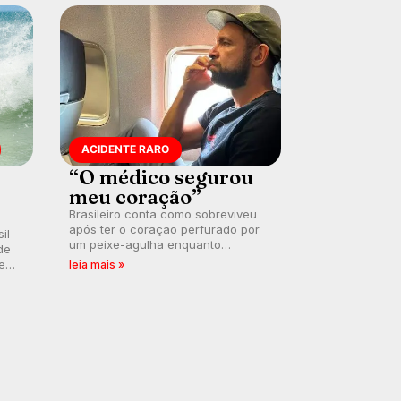
ACIDENTE RARO
“O médico segurou
meu coração”
Brasileiro conta como sobreviveu
após ter o coração perfurado por
il
um peixe-agulha enquanto
de
surfava na Costa Rica.
 em
leia mais »
a
.