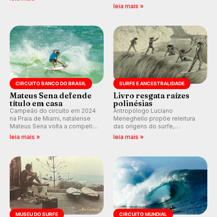
E participe dos debates em
de Janeiro também recebe
leia mais »
tempo real durante as etapas
alerta para ventos fortes.
do Mundial da WSL.
Rajadas já chegaram a 97,2
km/h em Itanhaém.
CIRCUITO BANCO DO BRASIL
SURFE E ANCESTRALIDADE
Mateus Sena defende
Livro resgata raízes
título em casa
polinésias
Campeão do circuito em 2024
Antropólogo Luciano
na Praia de Miami, natalense
Meneghello propõe releitura
Mateus Sena volta a competir
das origens do surfe,
em casa em busca de manter a
resgatando a cultura polinésia
leia mais »
leia mais »
hegemonia potiguar em etapa
e questionando a visão
do Circuito Banco do Brasil.
ocidental que transformou a
prática em esporte e indústria.
MUSEU DO SURFE
CIRCUITO MUNDIAL