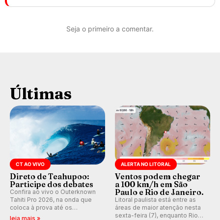
Seja o primeiro a comentar.
Últimas
CT AO VIVO
ALERTA NO LITORAL
Direto de Teahupoo:
Ventos podem chegar
Participe dos debates
a 100 km/h em São
Paulo e Rio de Janeiro.
Confira ao vivo o Outerknown
Tahiti Pro 2026, na onda que
Litoral paulista está entre as
coloca à prova até os
áreas de maior atenção nesta
melhores surfistas do mundo.
sexta-feira (7), enquanto Rio
leia mais »