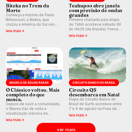
Biteka no Trem da
Teahupoo abre janela
Morte
com previsão de ondas
grandes
Conheça a história de Paulo
Bittencourt, o Biteka, que
Primeira chamada para etapa
cruzou a América do Sul rumo
do Tahiti acontece sábado (8)
ao Pacífico em uma jornada
às 14h30 (de Brasília). Previsão
leia mais »
que se tornou um marco de
indica swell consistente.
leia mais »
aventura, resiliência e paixão
Medina embarca para evento e
pelo surfe.
WSL divulga baterias, com
Kelly Slater convidado.
MODELO DE ÁGUAS RASAS
CIRCUITO BANCO DO BRASIL
O Clássico voltou. Mais
Circuito QS
completo do que
desembarca em Natal
nunca.
Etapa do Circuito Banco do
Depois de ouvir a comunidade,
Brasil de Surfe acontece entre
o Waves traz de volta a
7 e 9 de agosto na Praia de
visualização clássica da
Miami (RN), em disputas
leia mais »
previsão de águas rasas,
válidas pelo Qualifying Series
leia mais »
agora integrada à nova
(QS) 4.000 e pela corrida por
plataforma e com previsão das
vagas no Challenger Series.
ver mais