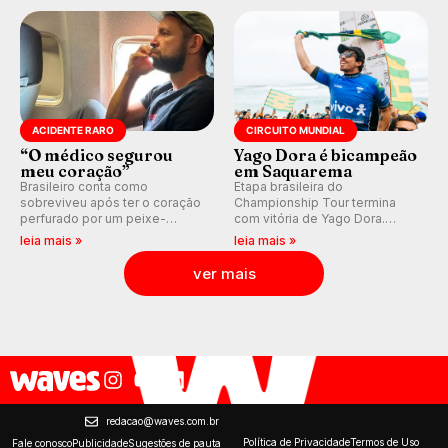
ondas para até 16 dias.
ACIDENTE RARO
CIRCUITO MUNDIAL
“O médico segurou
Yago Dora é bicampeão
meu coração”
em Saquarema
Brasileiro conta como
Etapa brasileira do
sobreviveu após ter o coração
Championship Tour termina
perfurado por um peixe-
com vitória de Yago Dora.
agulha enquanto surfava na
Sawyer Lindblad vence entre
leia mais »
leia mais »
Costa Rica.
as mulheres e Leonardo
Fioravanti assume liderança do
ver mais
ranking mundial da WSL, na
etapa de Saquarema.
redacao@waves.com.br
Política de Privacidade
Termos de Uso
Fale conosco
Publicidade
Sugestões de pauta