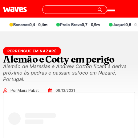
Bananas
0,4 - 0,4m
Praia Brava
0,7 - 0,9m
Juquei
0,6 - 0,
PERRENGUE EM NAZARÉ
Alemão e Cotty em perigo
Alemão de Maresias e Andrew Cotton ficam à deriva
próximo às pedras e passam sufoco em Nazaré,
Portugal.
Por Maíra Pabst
09/12/2021