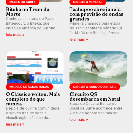
MUSEU DO SURFE
CIRCUITO MUNDIAL
Biteka no Trem da
Teahupoo abre janela
Morte
com previsão de ondas
grandes
Conheça a história de Paulo
Bittencourt, o Biteka, que
Primeira chamada para etapa
cruzou a América do Sul rumo
do Tahiti acontece sábado (8)
ao Pacífico em uma jornada
às 14h30 (de Brasília). Previsão
leia mais »
que se tornou um marco de
indica swell consistente.
leia mais »
aventura, resiliência e paixão
Medina embarca para evento e
pelo surfe.
WSL divulga baterias, com
Kelly Slater convidado.
MODELO DE ÁGUAS RASAS
CIRCUITO BANCO DO BRASIL
O Clássico voltou. Mais
Circuito QS
completo do que
desembarca em Natal
nunca.
Etapa do Circuito Banco do
Depois de ouvir a comunidade,
Brasil de Surfe acontece entre
o Waves traz de volta a
7 e 9 de agosto na Praia de
visualização clássica da
Miami (RN), em disputas
leia mais »
previsão de águas rasas,
válidas pelo Qualifying Series
leia mais »
agora integrada à nova
(QS) 4.000 e pela corrida por
plataforma e com previsão das
vagas no Challenger Series.