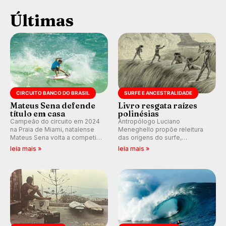
Últimas
CIRCUITO BANCO DO BRASIL
SURFE E ANCESTRALIDADE
Mateus Sena defende
Livro resgata raízes
título em casa
polinésias
Campeão do circuito em 2024
Antropólogo Luciano
na Praia de Miami, natalense
Meneghello propõe releitura
Mateus Sena volta a competir
das origens do surfe,
em casa em busca de manter a
resgatando a cultura polinésia
leia mais »
leia mais »
hegemonia potiguar em etapa
e questionando a visão
do Circuito Banco do Brasil.
ocidental que transformou a
prática em esporte e indústria.