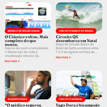
Kelly Slater convidado.
MODELO DE ÁGUAS RASAS
CIRCUITO BANCO DO BRASIL
O Clássico voltou. Mais
Circuito QS
completo do que
desembarca em Natal
nunca.
Etapa do Circuito Banco do
Depois de ouvir a comunidade,
Brasil de Surfe acontece entre
o Waves traz de volta a
7 e 9 de agosto na Praia de
visualização clássica da
Miami (RN), em disputas
leia mais »
previsão de águas rasas,
válidas pelo Qualifying Series
leia mais »
agora integrada à nova
(QS) 4.000 e pela corrida por
plataforma e com previsão das
vagas no Challenger Series.
ondas para até 16 dias.
ACIDENTE RARO
CIRCUITO MUNDIAL
“O médico segurou
Yago Dora é bicampeão