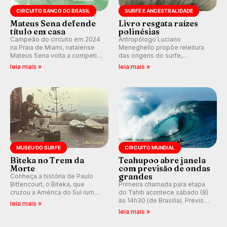
CIRCUITO BANCO DO BRASIL
SURFE E ANCESTRALIDADE
Mateus Sena defende
Livro resgata raízes
título em casa
polinésias
Campeão do circuito em 2024
Antropólogo Luciano
na Praia de Miami, natalense
Meneghello propõe releitura
Mateus Sena volta a competir
das origens do surfe,
em casa em busca de manter a
resgatando a cultura polinésia
leia mais »
leia mais »
hegemonia potiguar em etapa
e questionando a visão
do Circuito Banco do Brasil.
ocidental que transformou a
prática em esporte e indústria.
MUSEU DO SURFE
CIRCUITO MUNDIAL
Biteka no Trem da
Teahupoo abre janela
Morte
com previsão de ondas
grandes
Conheça a história de Paulo
Bittencourt, o Biteka, que
Primeira chamada para etapa
cruzou a América do Sul rumo
do Tahiti acontece sábado (8)
ao Pacífico em uma jornada
às 14h30 (de Brasília). Previsão
leia mais »
que se tornou um marco de
indica swell consistente.
leia mais »
aventura, resiliência e paixão
Medina embarca para evento e
pelo surfe.
WSL divulga baterias, com