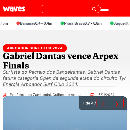
m
Bananas
0,4 - 0,4m
Praia Brava
0,7 - 0,8m
Juquei
0,6 - 
ARPOADOR SURF CLUB 2024
Gabriel Dantas vence Arpex
Finals
Surfista do Recreio dos Bandeirantes, Gabriel Dantas
fatura categoria Open da segunda etapa do circuito Tyr
Energia Arpoador Surf Club 2024.
Por Federico Zambonini, Guilherme Aguiar
15/11/2024
1
de 47
❮
❯