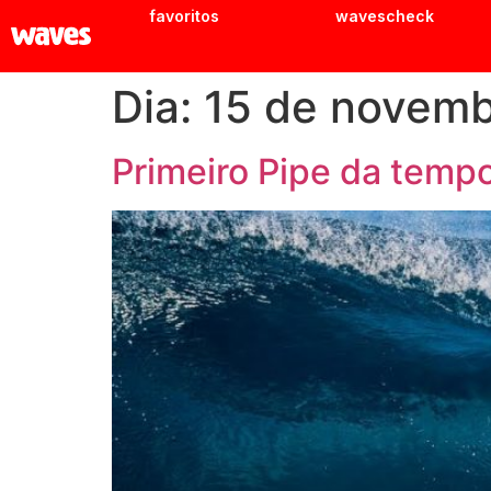
favoritos
wavescheck
Dia:
15 de novemb
Primeiro Pipe da temp