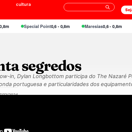
cultura
Sej
8m
Special Point
0,6 - 0,8m
Maresias
0,6 - 0,8m
nta segredos
ow-in, Dylan Longbottom participa do The Nazaré P
 onda portuguesa e particularidades dos equipament
7/12/2024