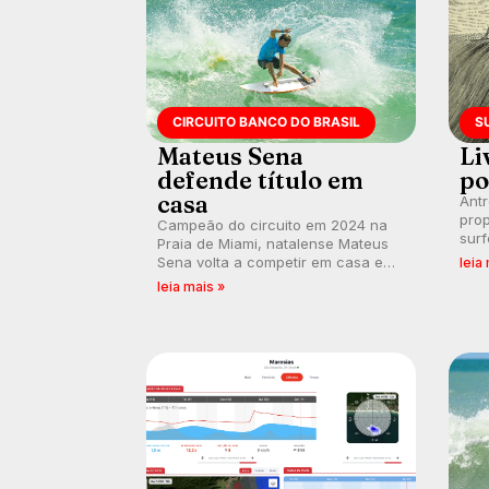
CIRCUITO BANCO DO BRASIL
S
Mateus Sena
Li
defende título em
po
casa
Ant
prop
Campeão do circuito em 2024 na
surf
Praia de Miami, natalense Mateus
poli
Sena volta a competir em casa em
leia
ocid
busca de manter a hegemonia
leia mais »
prát
potiguar em etapa do Circuito
Banco do Brasil.