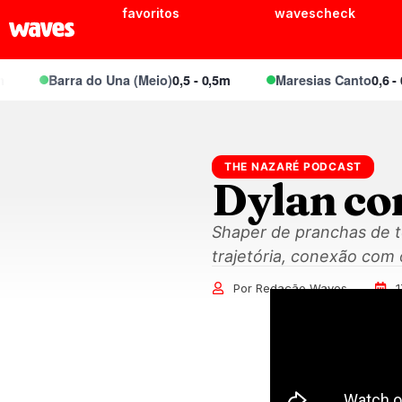
favoritos
wavescheck
Barra do Una (Meio)
0,5 - 0,5m
Maresias Canto
0,6 - 0,
THE NAZARÉ PODCAST
Dylan co
Shaper de pranchas de t
trajetória, conexão com
Por Redação Waves
1