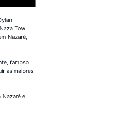
Dylan
a Naza Tow
 em Nazaré,
nte, famoso
ir as maiores
m Nazaré e