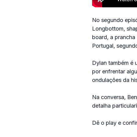
No segundo episó
Longbottom, shap
board, a prancha
Portugal, segund
Dylan também é u
por enfrentar alg
ondulações da his
Na conversa, Ben
detalha particula
Dê o play e confir