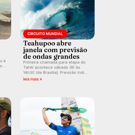
CIRCUITO MUNDIAL
Teahupoo abre
janela com previsão
de ondas grandes
ou a
Primeira chamada para etapa do
co
Tahiti acontece sábado (8) às
 um
14h30 (de Brasília). Previsão indica
e
swell consistente. Medina
leia mais »
embarca para evento e WSL
divulga baterias, com Kelly Slater
convidado.