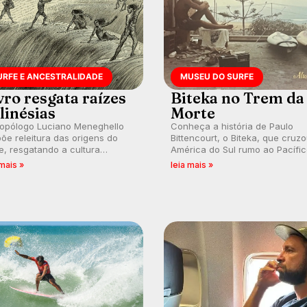
URFE E ANCESTRALIDADE
MUSEU DO SURFE
vro resgata raízes
Biteka no Trem da
linésias
Morte
ropólogo Luciano Meneghello
Conheça a história de Paulo
õe releitura das origens do
Bittencourt, o Biteka, que cruz
e, resgatando a cultura
América do Sul rumo ao Pacífi
nésia e questionando a visão
em uma jornada que se tornou
 mais »
leia mais »
ental que transformou a
marco de aventura, resiliência 
ica em esporte e indústria.
paixão pelo surfe.