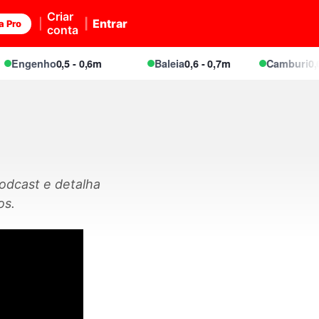
Criar
Entrar
a Pro
conta
Engenho
0,5 - 0,6m
Baleia
0,6 - 0,7m
Camburi
0,6 -
odcast e detalha
os.