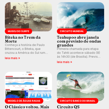
prática em esporte e indústria.
MUSEU DO SURFE
CIRCUITO MUNDIAL
Biteka no Trem da
Teahupoo abre janela
Morte
com previsão de ondas
grandes
Conheça a história de Paulo
Bittencourt, o Biteka, que
Primeira chamada para etapa
cruzou a América do Sul rumo
do Tahiti acontece sábado (8)
ao Pacífico em uma jornada
às 14h30 (de Brasília). Previsão
leia mais »
que se tornou um marco de
indica swell consistente.
leia mais »
aventura, resiliência e paixão
Medina embarca para evento e
pelo surfe.
WSL divulga baterias, com
Kelly Slater convidado.
MODELO DE ÁGUAS RASAS
CIRCUITO BANCO DO BRASIL
O Clássico voltou. Mais
Circuito QS