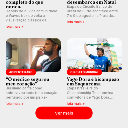
completo do que
desembarca em Natal
nunca.
Etapa do Circuito Banco do
Depois de ouvir a comunidade,
Brasil de Surfe acontece entre
o Waves traz de volta a
7 e 9 de agosto na Praia de
visualização clássica da
Miami (RN), em disputas
leia mais »
previsão de águas rasas,
válidas pelo Qualifying Series
leia mais »
agora integrada à nova
(QS) 4.000 e pela corrida por
plataforma e com previsão das
vagas no Challenger Series.
ondas para até 16 dias.
ACIDENTE RARO
CIRCUITO MUNDIAL
“O médico segurou
Yago Dora é bicampeão
meu coração”
em Saquarema
Brasileiro conta como
Etapa brasileira do
sobreviveu após ter o coração
Championship Tour termina
perfurado por um peixe-
com vitória de Yago Dora.
agulha enquanto surfava na
Sawyer Lindblad vence entre
leia mais »
leia mais »
Costa Rica.
as mulheres e Leonardo
Fioravanti assume liderança do
ver mais
ranking mundial da WSL, na
etapa de Saquarema.