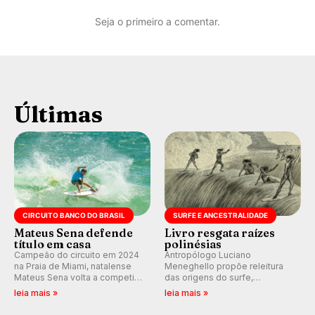
Seja o primeiro a comentar.
Últimas
CIRCUITO BANCO DO BRASIL
SURFE E ANCESTRALIDADE
Mateus Sena defende
Livro resgata raízes
título em casa
polinésias
Campeão do circuito em 2024
Antropólogo Luciano
na Praia de Miami, natalense
Meneghello propõe releitura
Mateus Sena volta a competir
das origens do surfe,
em casa em busca de manter a
resgatando a cultura polinésia
leia mais »
leia mais »
hegemonia potiguar em etapa
e questionando a visão
do Circuito Banco do Brasil.
ocidental que transformou a