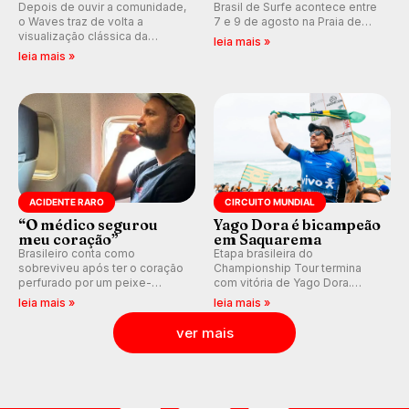
Depois de ouvir a comunidade,
Brasil de Surfe acontece entre
o Waves traz de volta a
7 e 9 de agosto na Praia de
visualização clássica da
Miami (RN), em disputas
leia mais »
previsão de águas rasas,
válidas pelo Qualifying Series
leia mais »
agora integrada à nova
(QS) 4.000 e pela corrida por
plataforma e com previsão das
vagas no Challenger Series.
ondas para até 16 dias.
ACIDENTE RARO
CIRCUITO MUNDIAL
“O médico segurou
Yago Dora é bicampeão
meu coração”
em Saquarema
Brasileiro conta como
Etapa brasileira do
sobreviveu após ter o coração
Championship Tour termina
perfurado por um peixe-
com vitória de Yago Dora.
agulha enquanto surfava na
Sawyer Lindblad vence entre
leia mais »
leia mais »
Costa Rica.
as mulheres e Leonardo
Fioravanti assume liderança do
ver mais
ranking mundial da WSL, na
etapa de Saquarema.