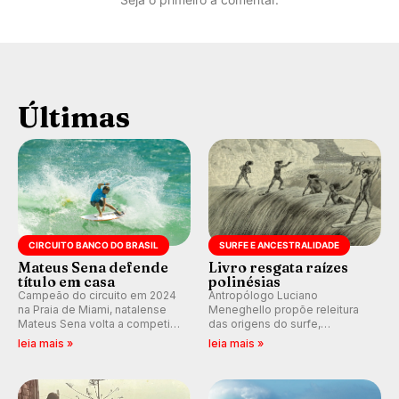
Últimas
CIRCUITO BANCO DO BRASIL
SURFE E ANCESTRALIDADE
Mateus Sena defende
Livro resgata raízes
título em casa
polinésias
Campeão do circuito em 2024
Antropólogo Luciano
na Praia de Miami, natalense
Meneghello propõe releitura
Mateus Sena volta a competir
das origens do surfe,
em casa em busca de manter a
resgatando a cultura polinésia
leia mais »
leia mais »
hegemonia potiguar em etapa
e questionando a visão
do Circuito Banco do Brasil.
ocidental que transformou a
prática em esporte e indústria.