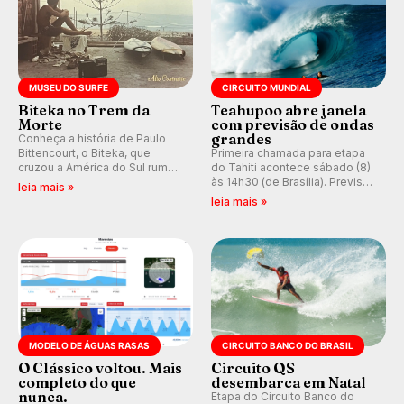
MUSEU DO SURFE
CIRCUITO MUNDIAL
Biteka no Trem da
Teahupoo abre janela
Morte
com previsão de ondas
grandes
Conheça a história de Paulo
Bittencourt, o Biteka, que
Primeira chamada para etapa
cruzou a América do Sul rumo
do Tahiti acontece sábado (8)
ao Pacífico em uma jornada
às 14h30 (de Brasília). Previsão
leia mais »
que se tornou um marco de
indica swell consistente.
leia mais »
aventura, resiliência e paixão
Medina embarca para evento e
pelo surfe.
WSL divulga baterias, com
Kelly Slater convidado.
MODELO DE ÁGUAS RASAS
CIRCUITO BANCO DO BRASIL
O Clássico voltou. Mais
Circuito QS
completo do que
desembarca em Natal
nunca.
Etapa do Circuito Banco do