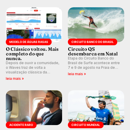
pelo surfe.
WSL divulga baterias, com
Kelly Slater convidado.
MODELO DE ÁGUAS RASAS
CIRCUITO BANCO DO BRASIL
O Clássico voltou. Mais
Circuito QS
completo do que
desembarca em Natal
nunca.
Etapa do Circuito Banco do
Depois de ouvir a comunidade,
Brasil de Surfe acontece entre
o Waves traz de volta a
7 e 9 de agosto na Praia de
visualização clássica da
Miami (RN), em disputas
leia mais »
previsão de águas rasas,
válidas pelo Qualifying Series
leia mais »
agora integrada à nova
(QS) 4.000 e pela corrida por
plataforma e com previsão das
vagas no Challenger Series.
ondas para até 16 dias.
ACIDENTE RARO
CIRCUITO MUNDIAL