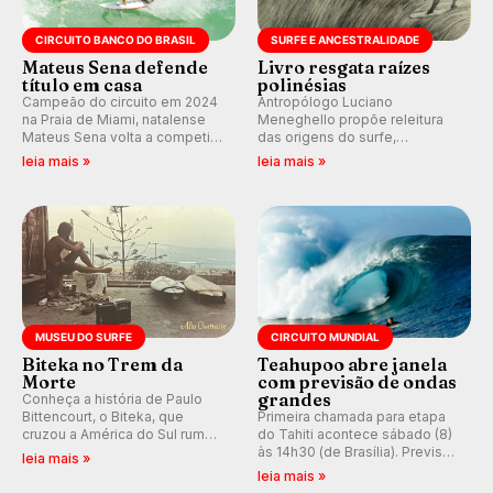
CIRCUITO BANCO DO BRASIL
SURFE E ANCESTRALIDADE
Mateus Sena defende
Livro resgata raízes
título em casa
polinésias
Campeão do circuito em 2024
Antropólogo Luciano
na Praia de Miami, natalense
Meneghello propõe releitura
Mateus Sena volta a competir
das origens do surfe,
em casa em busca de manter a
resgatando a cultura polinésia
leia mais »
leia mais »
hegemonia potiguar em etapa
e questionando a visão
do Circuito Banco do Brasil.
ocidental que transformou a
prática em esporte e indústria.
MUSEU DO SURFE
CIRCUITO MUNDIAL
Biteka no Trem da
Teahupoo abre janela
Morte
com previsão de ondas
grandes
Conheça a história de Paulo
Bittencourt, o Biteka, que
Primeira chamada para etapa
cruzou a América do Sul rumo
do Tahiti acontece sábado (8)
ao Pacífico em uma jornada
às 14h30 (de Brasília). Previsão
leia mais »
que se tornou um marco de
indica swell consistente.
leia mais »
aventura, resiliência e paixão
Medina embarca para evento e