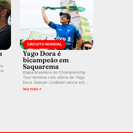
CIRCUITO MUNDIAL
u
Yago Dora é
bicampeão em
Saquarema
eu
por
Etapa brasileira do Championship
Tour termina com vitória de Yago
Dora. Sawyer Lindblad vence entre
as mulheres e Leonardo Fioravanti
leia mais »
assume liderança do ranking
mundial da WSL, na etapa de
Saquarema.