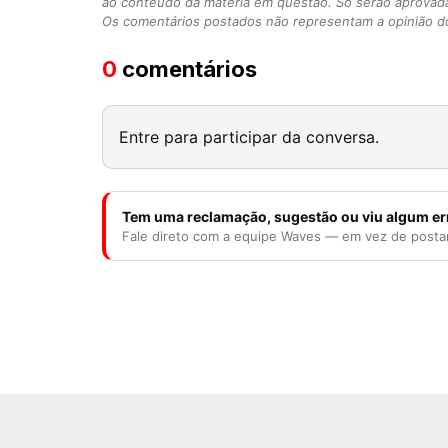
ao conteúdo da matéria em questão. Só serão aprovad
Os comentários postados não representam a opinião do
0
comentários
Entre para participar da conversa.
Tem uma reclamação, sugestão ou viu algum er
Fale direto com a equipe Waves — em vez de posta