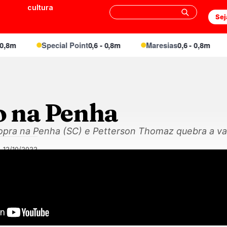
cultura
Sej
8m
Special Point
0,6 - 0,8m
Maresias
0,6 - 0,8m
o na Penha
sopra na Penha (SC) e Petterson Thomaz quebra a va
12/10/2022