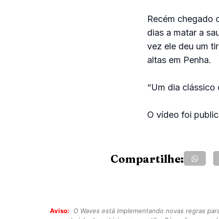
Recém chegado de
dias a matar a sa
vez ele deu um t
altas em Penha.
“Um dia clássico c
O vídeo foi publi
Compartilhe:
Aviso:
O Waves está implementando novas regras para o