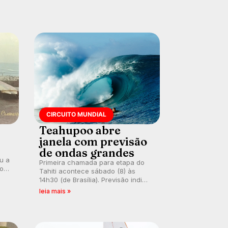
CIRCUITO MUNDIAL
Teahupoo abre
janela com previsão
de ondas grandes
ou a
Primeira chamada para etapa do
co
Tahiti acontece sábado (8) às
 um
14h30 (de Brasília). Previsão indica
e
swell consistente. Medina
leia mais »
embarca para evento e WSL
divulga baterias, com Kelly Slater
convidado.