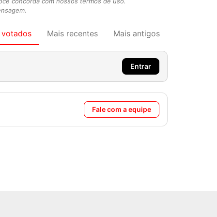
você concorda com nossos termos de uso.
mensagem.
 votados
Mais recentes
Mais antigos
Entrar
Fale com a equipe