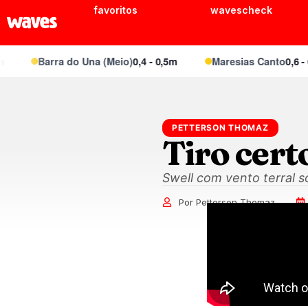
favoritos
wavescheck
Barra do Una (Meio)
0,4 - 0,5m
Maresias Canto
0,6 - 0,
PETTERSON THOMAZ
Tiro cert
Swell com vento terral 
Por Petterson Thomaz