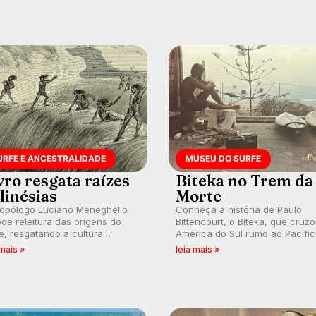
URFE E ANCESTRALIDADE
MUSEU DO SURFE
vro resgata raízes
Biteka no Trem da
linésias
Morte
ropólogo Luciano Meneghello
Conheça a história de Paulo
õe releitura das origens do
Bittencourt, o Biteka, que cruz
e, resgatando a cultura
América do Sul rumo ao Pacífi
nésia e questionando a visão
em uma jornada que se tornou
 mais »
leia mais »
ental que transformou a
marco de aventura, resiliência 
ica em esporte e indústria.
paixão pelo surfe.