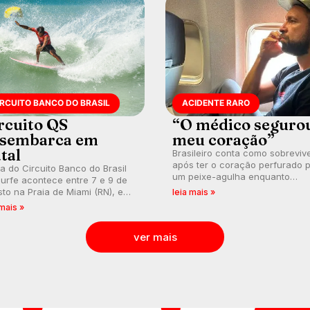
IRCUITO BANCO DO BRASIL
ACIDENTE RARO
rcuito QS
“O médico seguro
sembarca em
meu coração”
tal
Brasileiro conta como sobreviv
após ter o coração perfurado 
a do Circuito Banco do Brasil
um peixe-agulha enquanto
urfe acontece entre 7 e 9 de
surfava na Costa Rica.
to na Praia de Miami (RN), em
leia mais »
utas válidas pelo Qualifying
 mais »
es (QS) 4.000 e pela corrida
vagas no Challenger Series.
ver mais