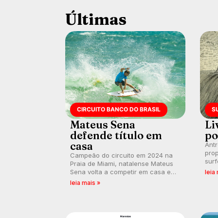
Últimas
CIRCUITO BANCO DO BRASIL
S
Mateus Sena
Li
defende título em
po
casa
Ant
prop
Campeão do circuito em 2024 na
surf
Praia de Miami, natalense Mateus
poli
Sena volta a competir em casa em
leia
ocid
busca de manter a hegemonia
leia mais »
prát
potiguar em etapa do Circuito
Banco do Brasil.