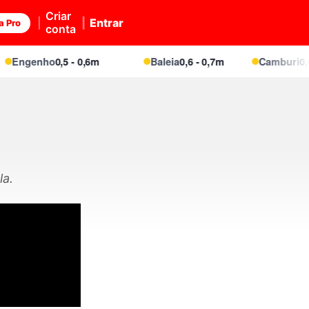
Criar
Entrar
a Pro
conta
Engenho
0,5 - 0,6m
Baleia
0,6 - 0,7m
Camburi
0,6 -
la.