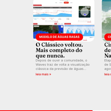
MODELO DE ÁGUAS RASAS
C
O Clássico voltou.
Ci
Mais completo do
de
que nunca.
Na
Depois de ouvir a comunidade, o
Etap
Waves traz de volta a visualização
de S
clássica da previsão de águas
agos
rasas, agora integrada à nova
disp
leia mais »
leia
plataforma e com previsão das
Seri
ondas para até 16 dias.
por 