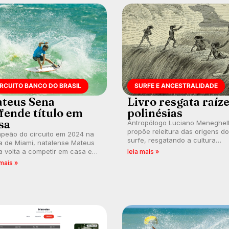
IRCUITO BANCO DO BRASIL
SURFE E ANCESTRALIDADE
teus Sena
Livro resgata raíz
fende título em
polinésias
sa
Antropólogo Luciano Meneghel
propõe releitura das origens do
peão do circuito em 2024 na
surfe, resgatando a cultura
a de Miami, natalense Mateus
polinésia e questionando a vis
 volta a competir em casa em
leia mais »
ocidental que transformou a
ca de manter a hegemonia
 mais »
prática em esporte e indústria.
guar em etapa do Circuito
o do Brasil.