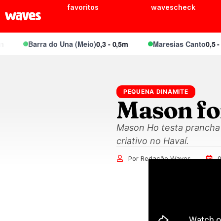
favoritos
wavescheck
Barra do Una (Meio)
0,3 - 0,5m
Maresias Canto
0,5 - 0,
PEQUENA DINAMITE
Mason fo
Mason Ho testa prancha
criativo no Havaí.
Por Redação Waves