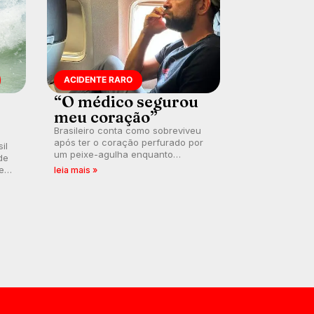
ACIDENTE RARO
“O médico segurou
meu coração”
Brasileiro conta como sobreviveu
após ter o coração perfurado por
il
um peixe-agulha enquanto
de
surfava na Costa Rica.
 em
leia mais »
a
.