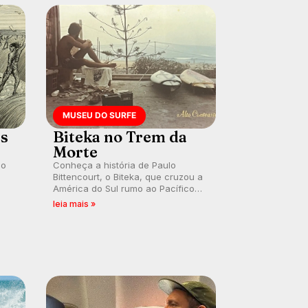
MUSEU DO SURFE
es
Biteka no Trem da
Morte
lo
Conheça a história de Paulo
Bittencourt, o Biteka, que cruzou a
América do Sul rumo ao Pacífico
ão
em uma jornada que se tornou um
leia mais »
marco de aventura, resiliência e
paixão pelo surfe.