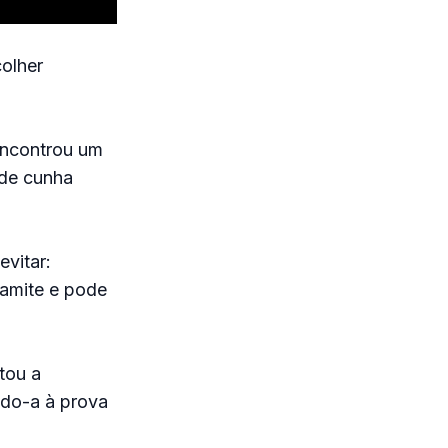
olher
encontrou um
 de cunha
vitar:
namite e pode
itou a
ndo-a à prova