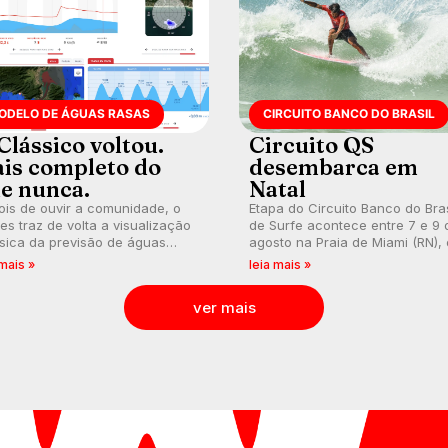
ODELO DE ÁGUAS RASAS
CIRCUITO BANCO DO BRASIL
Clássico voltou.
Circuito QS
is completo do
desembarca em
e nunca.
Natal
is de ouvir a comunidade, o
Etapa do Circuito Banco do Bras
s traz de volta a visualização
de Surfe acontece entre 7 e 9 
sica da previsão de águas
agosto na Praia de Miami (RN),
s, agora integrada à nova
disputas válidas pelo Qualifying
 mais »
leia mais »
aforma e com previsão das
Series (QS) 4.000 e pela corrid
s para até 16 dias.
por vagas no Challenger Series
ver mais