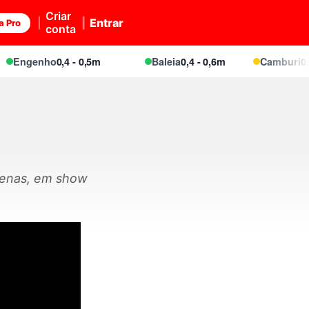
Criar
Entrar
a Pro
conta
Engenho
0,4 - 0,5m
Baleia
0,4 - 0,6m
Camburi
0,5 -
uenas, em show