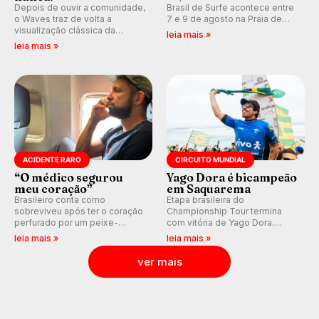
Depois de ouvir a comunidade,
Brasil de Surfe acontece entre
o Waves traz de volta a
7 e 9 de agosto na Praia de
visualização clássica da
Miami (RN), em disputas
leia mais »
previsão de águas rasas,
válidas pelo Qualifying Series
leia mais »
agora integrada à nova
(QS) 4.000 e pela corrida por
plataforma e com previsão das
vagas no Challenger Series.
ondas para até 16 dias.
ACIDENTE RARO
CIRCUITO MUNDIAL
“O médico segurou
Yago Dora é bicampeão
meu coração”
em Saquarema
Brasileiro conta como
Etapa brasileira do
sobreviveu após ter o coração
Championship Tour termina
perfurado por um peixe-
com vitória de Yago Dora.
agulha enquanto surfava na
Sawyer Lindblad vence entre
leia mais »
leia mais »
Costa Rica.
as mulheres e Leonardo
Fioravanti assume liderança do
ver mais
ranking mundial da WSL, na
etapa de Saquarema.