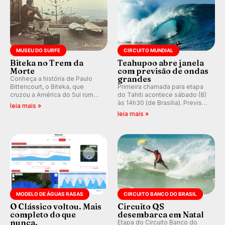
MUSEU DO SURFE
CIRCUITO MUNDIAL
Biteka no Trem da
Teahupoo abre janela
Morte
com previsão de ondas
grandes
Conheça a história de Paulo
Bittencourt, o Biteka, que
Primeira chamada para etapa
cruzou a América do Sul rumo
do Tahiti acontece sábado (8)
ao Pacífico em uma jornada
às 14h30 (de Brasília). Previsão
leia mais »
que se tornou um marco de
indica swell consistente.
leia mais »
aventura, resiliência e paixão
Medina embarca para evento e
pelo surfe.
WSL divulga baterias, com
Kelly Slater convidado.
MODELO DE ÁGUAS RASAS
CIRCUITO BANCO DO BRASIL
O Clássico voltou. Mais
Circuito QS
completo do que
desembarca em Natal
nunca.
Etapa do Circuito Banco do