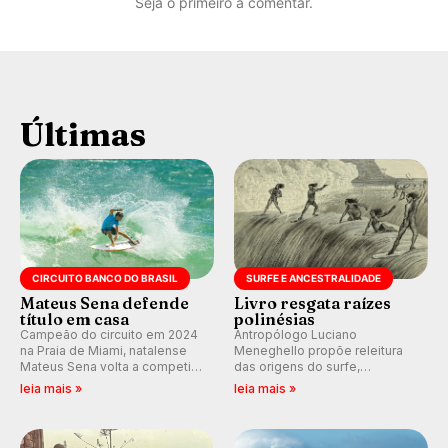
Seja o primeiro a comentar.
Últimas
CIRCUITO BANCO DO BRASIL
SURFE E ANCESTRALIDADE
Mateus Sena defende
Livro resgata raízes
título em casa
polinésias
Campeão do circuito em 2024
Antropólogo Luciano
na Praia de Miami, natalense
Meneghello propõe releitura
Mateus Sena volta a competir
das origens do surfe,
em casa em busca de manter a
resgatando a cultura polinésia
leia mais »
leia mais »
hegemonia potiguar em etapa
e questionando a visão
do Circuito Banco do Brasil.
ocidental que transformou a
prática em esporte e indústria.