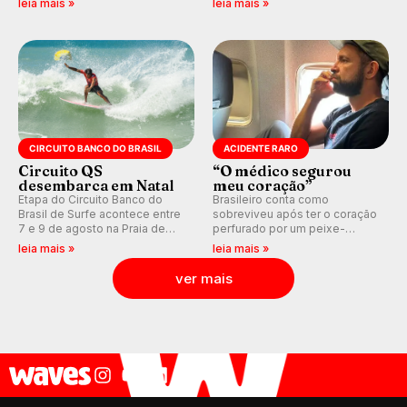
leia mais »
leia mais »
Medina embarca para evento e
agora integrada à nova
WSL divulga baterias, com
plataforma e com previsão das
Kelly Slater convidado.
ondas para até 16 dias.
CIRCUITO BANCO DO BRASIL
ACIDENTE RARO
Circuito QS
“O médico segurou
desembarca em Natal
meu coração”
Etapa do Circuito Banco do
Brasileiro conta como
Brasil de Surfe acontece entre
sobreviveu após ter o coração
7 e 9 de agosto na Praia de
perfurado por um peixe-
Miami (RN), em disputas
agulha enquanto surfava na
leia mais »
leia mais »
válidas pelo Qualifying Series
Costa Rica.
(QS) 4.000 e pela corrida por
ver mais
vagas no Challenger Series.