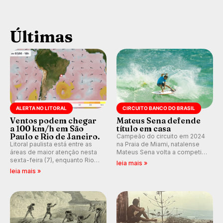
Últimas
ALERTA NO LITORAL
CIRCUITO BANCO DO BRASIL
Ventos podem chegar
Mateus Sena defende
a 100 km/h em São
título em casa
Paulo e Rio de Janeiro.
Campeão do circuito em 2024
Litoral paulista está entre as
na Praia de Miami, natalense
áreas de maior atenção nesta
Mateus Sena volta a competir
sexta-feira (7), enquanto Rio
em casa em busca de manter a
leia mais »
de Janeiro também recebe
hegemonia potiguar em etapa
leia mais »
alerta para ventos fortes.
do Circuito Banco do Brasil.
Rajadas já chegaram a 97,2
km/h em Itanhaém.