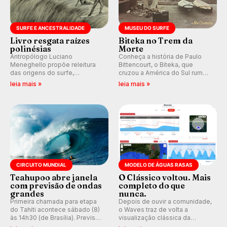
SURFE E ANCESTRALIDADE
MUSEU DO SURFE
Livro resgata raízes
Biteka no Trem da
polinésias
Morte
Antropólogo Luciano
Conheça a história de Paulo
Meneghello propõe releitura
Bittencourt, o Biteka, que
das origens do surfe,
cruzou a América do Sul rumo
resgatando a cultura polinésia
ao Pacífico em uma jornada
leia mais »
leia mais »
e questionando a visão
que se tornou um marco de
ocidental que transformou a
aventura, resiliência e paixão
prática em esporte e indústria.
pelo surfe.
CIRCUITO MUNDIAL
MODELO DE ÁGUAS RASAS
Teahupoo abre janela
O Clássico voltou. Mais
com previsão de ondas
completo do que
grandes
nunca.
Primeira chamada para etapa
Depois de ouvir a comunidade,
do Tahiti acontece sábado (8)
o Waves traz de volta a
às 14h30 (de Brasília). Previsão
visualização clássica da
indica swell consistente.
previsão de águas rasas,