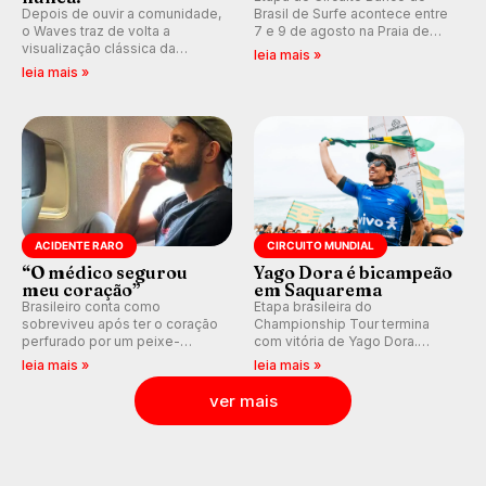
Depois de ouvir a comunidade,
Brasil de Surfe acontece entre
o Waves traz de volta a
7 e 9 de agosto na Praia de
visualização clássica da
Miami (RN), em disputas
leia mais »
previsão de águas rasas,
válidas pelo Qualifying Series
leia mais »
agora integrada à nova
(QS) 4.000 e pela corrida por
plataforma e com previsão das
vagas no Challenger Series.
ondas para até 16 dias.
ACIDENTE RARO
CIRCUITO MUNDIAL
“O médico segurou
Yago Dora é bicampeão
meu coração”
em Saquarema
Brasileiro conta como
Etapa brasileira do
sobreviveu após ter o coração
Championship Tour termina
perfurado por um peixe-
com vitória de Yago Dora.
agulha enquanto surfava na
Sawyer Lindblad vence entre
leia mais »
leia mais »
Costa Rica.
as mulheres e Leonardo
Fioravanti assume liderança do
ver mais
ranking mundial da WSL, na
etapa de Saquarema.