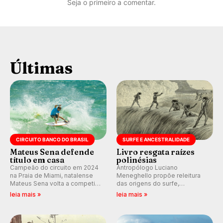
Seja o primeiro a comentar.
Últimas
CIRCUITO BANCO DO BRASIL
SURFE E ANCESTRALIDADE
Mateus Sena defende
Livro resgata raízes
título em casa
polinésias
Campeão do circuito em 2024
Antropólogo Luciano
na Praia de Miami, natalense
Meneghello propõe releitura
Mateus Sena volta a competir
das origens do surfe,
em casa em busca de manter a
resgatando a cultura polinésia
leia mais »
leia mais »
hegemonia potiguar em etapa
e questionando a visão
do Circuito Banco do Brasil.
ocidental que transformou a
prática em esporte e indústria.