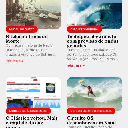
MUSEU DO SURFE
CIRCUITO MUNDIAL
Biteka no Trem da
Teahupoo abre janela
Morte
com previsão de ondas
grandes
Conheça a história de Paulo
Bittencourt, o Biteka, que
Primeira chamada para etapa
cruzou a América do Sul rumo
do Tahiti acontece sábado (8)
ao Pacífico em uma jornada
às 14h30 (de Brasília). Previsão
leia mais »
que se tornou um marco de
indica swell consistente.
leia mais »
aventura, resiliência e paixão
Medina embarca para evento e
pelo surfe.
WSL divulga baterias, com
Kelly Slater convidado.
MODELO DE ÁGUAS RASAS
CIRCUITO BANCO DO BRASIL
O Clássico voltou. Mais
Circuito QS
completo do que
desembarca em Natal
nunca.
Etapa do Circuito Banco do