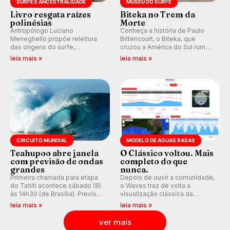
SURFE E ANCESTRALIDADE
MUSEU DO SURFE
Livro resgata raízes
Biteka no Trem da
polinésias
Morte
Antropólogo Luciano
Conheça a história de Paulo
Meneghello propõe releitura
Bittencourt, o Biteka, que
das origens do surfe,
cruzou a América do Sul rumo
resgatando a cultura polinésia
ao Pacífico em uma jornada
leia mais »
leia mais »
e questionando a visão
que se tornou um marco de
ocidental que transformou a
aventura, resiliência e paixão
prática em esporte e indústria.
pelo surfe.
CIRCUITO MUNDIAL
MODELO DE ÁGUAS RASAS
Teahupoo abre janela
O Clássico voltou. Mais
com previsão de ondas
completo do que
grandes
nunca.
Primeira chamada para etapa
Depois de ouvir a comunidade,
do Tahiti acontece sábado (8)
o Waves traz de volta a
às 14h30 (de Brasília). Previsão
visualização clássica da
indica swell consistente.
previsão de águas rasas,
leia mais »
leia mais »
Medina embarca para evento e
agora integrada à nova
WSL divulga baterias, com
plataforma e com previsão das
ver mais
Kelly Slater convidado.
ondas para até 16 dias.