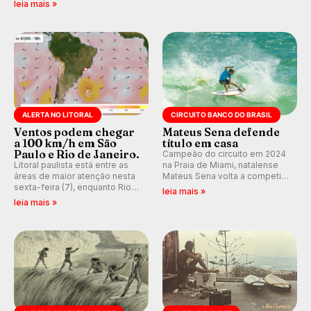
leia mais »
no feminino na etapa de Natal,
disputada na Praia de Miami
(RN).
ALERTA NO LITORAL
CIRCUITO BANCO DO BRASIL
Ventos podem chegar
Mateus Sena defende
a 100 km/h em São
título em casa
Paulo e Rio de Janeiro.
Campeão do circuito em 2024
Litoral paulista está entre as
na Praia de Miami, natalense
áreas de maior atenção nesta
Mateus Sena volta a competir
sexta-feira (7), enquanto Rio
em casa em busca de manter a
leia mais »
de Janeiro também recebe
hegemonia potiguar em etapa
leia mais »
alerta para ventos fortes.
do Circuito Banco do Brasil.
Rajadas já chegaram a 97,2
km/h em Itanhaém.