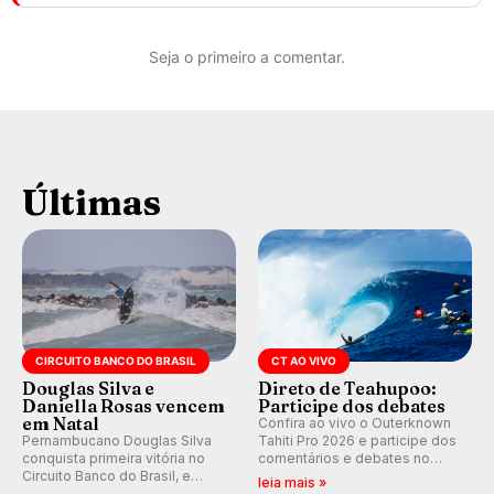
Seja o primeiro a comentar.
Últimas
CIRCUITO BANCO DO BRASIL
CT AO VIVO
Douglas Silva e
Direto de Teahupoo:
Daniella Rosas vencem
Participe dos debates
em Natal
Confira ao vivo o Outerknown
Pernambucano Douglas Silva
Tahiti Pro 2026 e participe dos
conquista primeira vitória no
comentários e debates no
Circuito Banco do Brasil, e
nosso fórum, durante as
leia mais »
peruana Daniella Rosas vence
etapas da WSL.