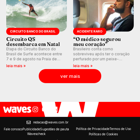
CIRCUITO BANCO DO BRASIL
ACIDENTE RARO
Circuito QS
“O médico segurou
desembarca em Natal
meu coração”
Etapa do Circuito Banco do
Brasileiro conta como
Brasil de Surfe acontece entre
sobreviveu após ter o coração
7 e 9 de agosto na Praia de
perfurado por um peixe-
Miami (RN), em disputas
agulha enquanto surfava na
leia mais »
leia mais »
válidas pelo Qualifying Series
Costa Rica.
(QS) 4.000 e pela corrida por
ver mais
vagas no Challenger Series.
redacao@waves.com.br
Política de Privacidade
Termos de Uso
Fale conosco
Publicidade
Sugestões de pauta
Wavescheck
Políticas de Cookies