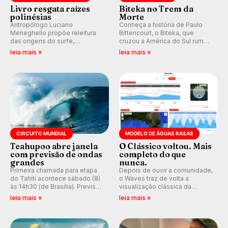
Livro resgata raízes
Biteka no Trem da
polinésias
Morte
Antropólogo Luciano
Conheça a história de Paulo
Meneghello propõe releitura
Bittencourt, o Biteka, que
das origens do surfe,
cruzou a América do Sul rumo
resgatando a cultura polinésia
ao Pacífico em uma jornada
leia mais »
leia mais »
e questionando a visão
que se tornou um marco de
ocidental que transformou a
aventura, resiliência e paixão
prática em esporte e indústria.
pelo surfe.
CIRCUITO MUNDIAL
MODELO DE ÁGUAS RASAS
Teahupoo abre janela
O Clássico voltou. Mais
com previsão de ondas
completo do que
grandes
nunca.
Primeira chamada para etapa
Depois de ouvir a comunidade,
do Tahiti acontece sábado (8)
o Waves traz de volta a
às 14h30 (de Brasília). Previsão
visualização clássica da
indica swell consistente.
previsão de águas rasas,
leia mais »
leia mais »
Medina embarca para evento e
agora integrada à nova
WSL divulga baterias, com
plataforma e com previsão das
Kelly Slater convidado.
ondas para até 16 dias.