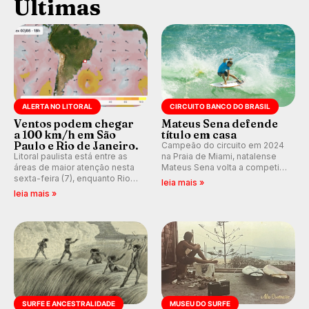
Últimas
ALERTA NO LITORAL
CIRCUITO BANCO DO BRASIL
Ventos podem chegar
Mateus Sena defende
a 100 km/h em São
título em casa
Paulo e Rio de Janeiro.
Campeão do circuito em 2024
Litoral paulista está entre as
na Praia de Miami, natalense
áreas de maior atenção nesta
Mateus Sena volta a competir
sexta-feira (7), enquanto Rio
em casa em busca de manter a
leia mais »
de Janeiro também recebe
hegemonia potiguar em etapa
leia mais »
alerta para ventos fortes.
do Circuito Banco do Brasil.
Rajadas já chegaram a 97,2
km/h em Itanhaém.
SURFE E ANCESTRALIDADE
MUSEU DO SURFE