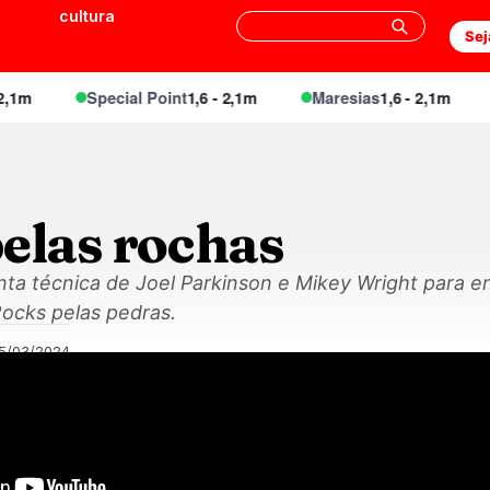
cultura
Sej
m
Special Point
1,6 - 2,1m
Maresias
1,6 - 2,1m
pelas rochas
ta técnica de Joel Parkinson e Mikey Wright para en
Rocks pelas pedras.
15/03/2024