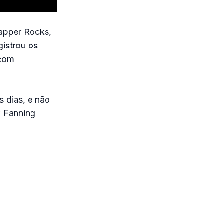
napper Rocks,
gistrou os
 com
s dias, e não
k Fanning