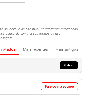
 saudável e de alto nível, estritamente relacionado
você concorda com nossos termos de uso.
mensagem.
 votados
Mais recentes
Mais antigos
Entrar
Fale com a equipe