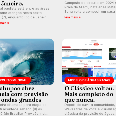
 Janeiro.
Campeão do circuito em 2024 
Praia de Miami, natalense Mate
ral paulista está entre as áreas
Sena volta a competir em casa
aior atenção nesta sexta-
busca de manter a hegemonia
a (7), enquanto Rio de Janeiro
leia mais »
potiguar em etapa do Circuito
ém recebe alerta para ventos
 mais »
Banco do Brasil.
es. Rajadas já chegaram a 97,2
h em Itanhaém.
IRCUITO MUNDIAL
MODELO DE ÁGUAS RASAS
ahupoo abre
O Clássico voltou.
nela com previsão
Mais completo do
 ondas grandes
que nunca.
meira chamada para etapa do
Depois de ouvir a comunidade,
ti acontece sábado (8) às
Waves traz de volta a visualiza
0 (de Brasília). Previsão indica
clássica da previsão de águas