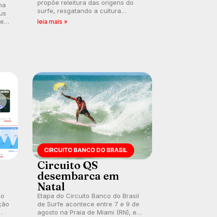
propõe releitura das origens do
na
surfe, resgatando a cultura
us
polinésia e questionando a visão
 em
leia mais »
ocidental que transformou a
prática em esporte e indústria.
CIRCUITO BANCO DO BRASIL
Circuito QS
desembarca em
Natal
 o
Etapa do Circuito Banco do Brasil
ção
de Surfe acontece entre 7 e 9 de
agosto na Praia de Miami (RN), em