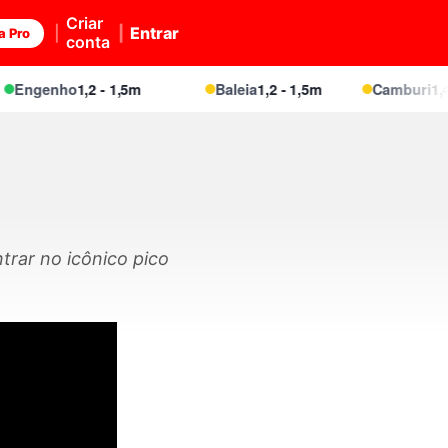
Criar
Entrar
a Pro
conta
Engenho
1,2 - 1,5m
Baleia
1,2 - 1,5m
Camburi
1,4 - 
trar no icônico pico