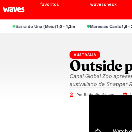
favoritos
wavescheck
Barra do Una (Meio)
1,0 - 1,3m
Maresias Canto
1,6 - 2,1
AUSTRÁLIA
Outside 
Canal Global Zoo apresen
australiano de Snapper 
Por Redação Waves