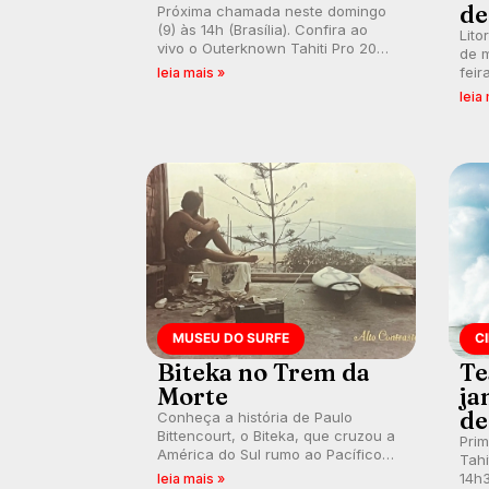
de
Próxima chamada neste domingo
(9) às 14h (Brasília). Confira ao
Lito
vivo o Outerknown Tahiti Pro 2026
de m
e participe dos comentários e
feir
leia mais »
debates em tempo real no nosso
tamb
leia
fórum, durante as etapas da WSL.
fort
km/
MUSEU DO SURFE
C
Biteka no Trem da
Te
Morte
ja
de
Conheça a história de Paulo
Bittencourt, o Biteka, que cruzou a
Pri
América do Sul rumo ao Pacífico
Tahi
em uma jornada que se tornou um
14h3
leia mais »