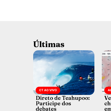
Últimas
CT AO VIVO
A
Direto de Teahupoo:
Ve
Participe dos
ch
debates
em