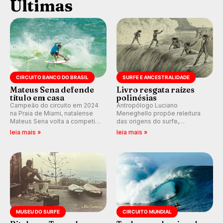
Últimas
CIRCUITO BANCO DO BRASIL
SURFE E ANCESTRALIDADE
Mateus Sena defende
Livro resgata raízes
título em casa
polinésias
Campeão do circuito em 2024
Antropólogo Luciano
na Praia de Miami, natalense
Meneghello propõe releitura
Mateus Sena volta a competir
das origens do surfe,
em casa em busca de manter a
resgatando a cultura polinésia
leia mais »
leia mais »
hegemonia potiguar em etapa
e questionando a visão
do Circuito Banco do Brasil.
ocidental que transformou a
prática em esporte e indústria.
MUSEU DO SURFE
CIRCUITO MUNDIAL