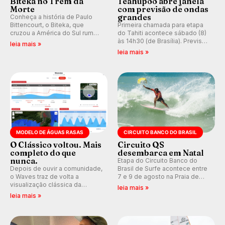
Biteka no Trem da
Teahupoo abre janela
Morte
com previsão de ondas
grandes
Conheça a história de Paulo
Bittencourt, o Biteka, que
Primeira chamada para etapa
cruzou a América do Sul rumo
do Tahiti acontece sábado (8)
ao Pacífico em uma jornada
às 14h30 (de Brasília). Previsão
leia mais »
que se tornou um marco de
indica swell consistente.
leia mais »
aventura, resiliência e paixão
Medina embarca para evento e
pelo surfe.
WSL divulga baterias, com
Kelly Slater convidado.
MODELO DE ÁGUAS RASAS
CIRCUITO BANCO DO BRASIL
O Clássico voltou. Mais
Circuito QS
completo do que
desembarca em Natal
nunca.
Etapa do Circuito Banco do
Depois de ouvir a comunidade,
Brasil de Surfe acontece entre
o Waves traz de volta a
7 e 9 de agosto na Praia de
visualização clássica da
Miami (RN), em disputas
leia mais »
previsão de águas rasas,
válidas pelo Qualifying Series
leia mais »
agora integrada à nova
(QS) 4.000 e pela corrida por
plataforma e com previsão das
vagas no Challenger Series.
ondas para até 16 dias.