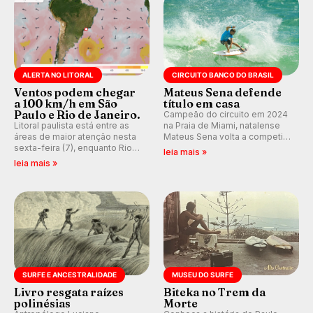
ALERTA NO LITORAL
CIRCUITO BANCO DO BRASIL
Ventos podem chegar
Mateus Sena defende
a 100 km/h em São
título em casa
Paulo e Rio de Janeiro.
Campeão do circuito em 2024
Litoral paulista está entre as
na Praia de Miami, natalense
áreas de maior atenção nesta
Mateus Sena volta a competir
sexta-feira (7), enquanto Rio
em casa em busca de manter a
leia mais »
de Janeiro também recebe
hegemonia potiguar em etapa
leia mais »
alerta para ventos fortes.
do Circuito Banco do Brasil.
Rajadas já chegaram a 97,2
km/h em Itanhaém.
SURFE E ANCESTRALIDADE
MUSEU DO SURFE
Livro resgata raízes
Biteka no Trem da
polinésias
Morte