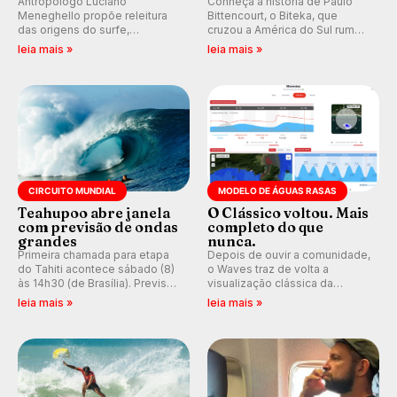
Antropólogo Luciano
Conheça a história de Paulo
Meneghello propõe releitura
Bittencourt, o Biteka, que
das origens do surfe,
cruzou a América do Sul rumo
resgatando a cultura polinésia
ao Pacífico em uma jornada
leia mais »
leia mais »
e questionando a visão
que se tornou um marco de
ocidental que transformou a
aventura, resiliência e paixão
prática em esporte e indústria.
pelo surfe.
CIRCUITO MUNDIAL
MODELO DE ÁGUAS RASAS
Teahupoo abre janela
O Clássico voltou. Mais
com previsão de ondas
completo do que
grandes
nunca.
Primeira chamada para etapa
Depois de ouvir a comunidade,
do Tahiti acontece sábado (8)
o Waves traz de volta a
às 14h30 (de Brasília). Previsão
visualização clássica da
indica swell consistente.
previsão de águas rasas,
leia mais »
leia mais »
Medina embarca para evento e
agora integrada à nova
WSL divulga baterias, com
plataforma e com previsão das
Kelly Slater convidado.
ondas para até 16 dias.