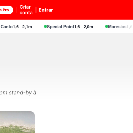
Criar
Entrar
a Pro
conta
o
1,6 - 2,1m
Special Point
1,6 - 2,0m
Maresias
1,6 - 2,
 em stand-by à