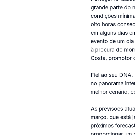
grande parte do 
condições mínimas
oito horas consec
em alguns dias em
evento de um dia 
à procura do mome
Costa, promotor d
Fiel ao seu DNA,
no panorama inter
melhor cenário, c
As previsões atu
março, que está 
próximos forecast
proporcionar um 