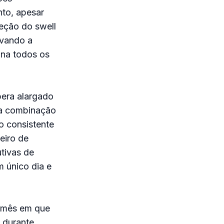
nto, apesar
eção do swell
evando a
úna todos os
pera alargado
ma combinação
o consistente
eiro de
tivas de
m único dia e
m mês em que
 durante