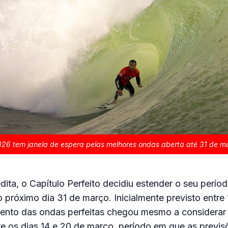
2026 tem janela de espera pelas melhores ondas aberta até 31 de m
ita, o Capítulo Perfeito decidiu estender o seu perío
 próximo dia 31 de março. Inicialmente previsto entre 
vento das ondas perfeitas chegou mesmo a considerar
e os dias 14 e 20 de março, período em que as previs