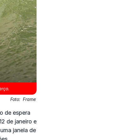
arço.
Foto:
Frame
do de espera
12 de janeiro e
 uma janela de
ões