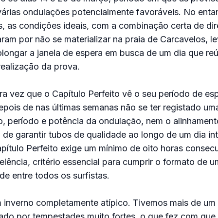
árias ondulações potencialmente favoráveis. No enta
, as condições ideais, com a combinação certa de dir
ram por não se materializar na praia de Carcavelos, l
olongar a janela de espera em busca de um dia que re
realização da prova.
ira vez que o Capítulo Perfeito vê o seu período de es
epois de nas últimas semanas não se ter registado u
ão, período e potência da ondulação, nem o alinhament
de garantir tubos de qualidade ao longo de um dia int
ítulo Perfeito exige um mínimo de oito horas consecu
lência, critério essencial para cumprir o formato de u
de entre todos os surfistas.
m inverno completamente atípico. Tivemos mais de u
lado por tempestades muito fortes, o que fez com que,