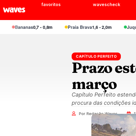
favoritos
wavescheck
Bananas
0,7 - 0,8m
Praia Brava
1,6 - 2,0m
Juquei
1,
CAPÍTULO PERFEITO
Prazo est
março
Capítulo Perfeito esten
procura das condições id
Por Redação Waves