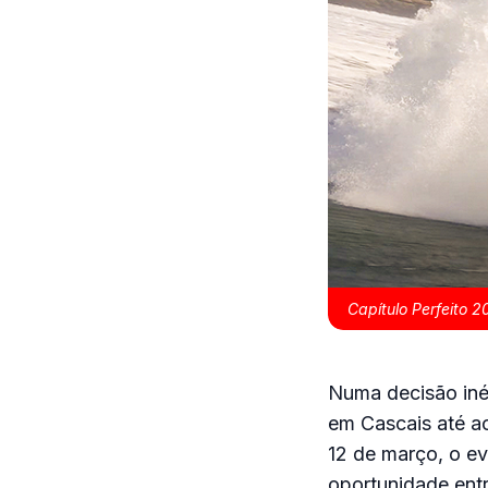
Capítulo Perfeito 
Numa decisão inéd
em Cascais até ao
12 de março, o e
oportunidade entr