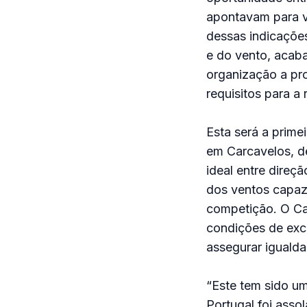
apontavam para v
dessas indicações
e do vento, acaba
organização a pr
requisitos para a 
Esta será a prime
em Carcavelos, d
ideal entre direç
dos ventos capaz 
competição. O Cap
condições de exce
assegurar igualda
“Este tem sido u
Portugal foi asso