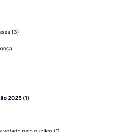
eses (3)
donça
ão 2025 (1)
s votado pelo público (1)