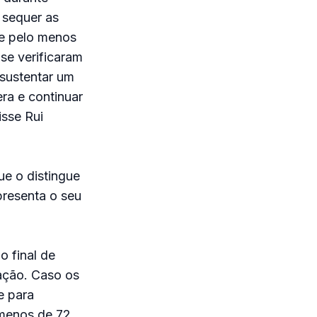
 sequer as
de pelo menos
se verificaram
 sustentar um
ra e continuar
isse Rui
e o distingue
presenta o seu
 final de
ação. Caso os
e para
 menos de 72