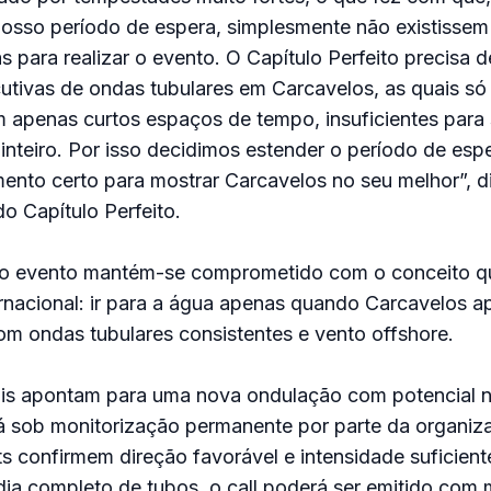
nosso período de espera, simplesmente não existissem
 para realizar o evento. O Capítulo Perfeito precisa 
utivas de ondas tubulares em Carcavelos, as quais só 
 apenas curtos espaços de tempo, insuficientes para
inteiro. Por isso decidimos estender o período de espe
nto certo para mostrar Carcavelos no seu melhor”, d
o Capítulo Perfeito.
 o evento mantém-se comprometido com o conceito qu
nacional: ir para a água apenas quando Carcavelos a
om ondas tubulares consistentes e vento offshore.
ais apontam para uma nova ondulação com potencial no
já sob monitorização permanente por parte da organiz
s confirmem direção favorável e intensidade suficient
dia completo de tubos, o call poderá ser emitido com