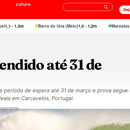
cultura
Sej
1 - 1,3m
Barra do Una (Meio)
1,0 - 1,2m
Maresias Cant
endido até 31 de
de período de espera até 31 de março e prova segue
eais em Carcavelos, Portugal.
17/03/2026