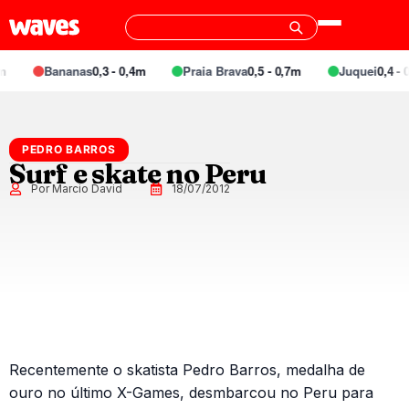
Bananas
0,3 - 0,4m
Praia Brava
0,5 - 0,7m
Juquei
0,4 - 0
PEDRO BARROS
Surf e skate no Peru
Por Marcio David
18/07/2012
Recentemente o skatista Pedro Barros, medalha de
ouro no último X-Games, desmbarcou no Peru para