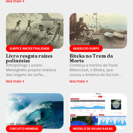
leia mais »
alerta para ventos fortes.
do Circuito Banco do Brasil.
Rajadas já chegaram a 97,2
km/h em Itanhaém.
SURFE E ANCESTRALIDADE
MUSEU DO SURFE
Livro resgata raízes
Biteka no Trem da
polinésias
Morte
Antropólogo Luciano
Conheça a história de Paulo
Meneghello propõe releitura
Bittencourt, o Biteka, que
das origens do surfe,
cruzou a América do Sul rumo
resgatando a cultura polinésia
ao Pacífico em uma jornada
leia mais »
leia mais »
e questionando a visão
que se tornou um marco de
ocidental que transformou a
aventura, resiliência e paixão
prática em esporte e indústria.
pelo surfe.
CIRCUITO MUNDIAL
MODELO DE ÁGUAS RASAS