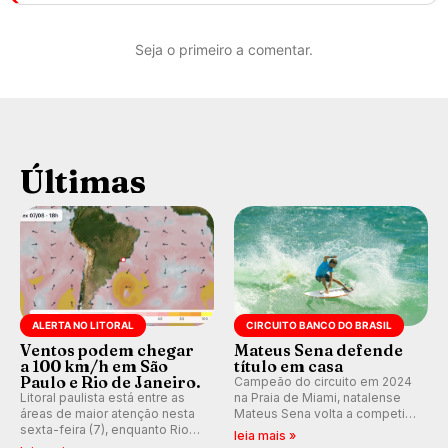
Seja o primeiro a comentar.
Últimas
ALERTA NO LITORAL
CIRCUITO BANCO DO BRASIL
Ventos podem chegar
Mateus Sena defende
a 100 km/h em São
título em casa
Paulo e Rio de Janeiro.
Campeão do circuito em 2024
Litoral paulista está entre as
na Praia de Miami, natalense
áreas de maior atenção nesta
Mateus Sena volta a competir
sexta-feira (7), enquanto Rio
em casa em busca de manter a
leia mais »
de Janeiro também recebe
hegemonia potiguar em etapa