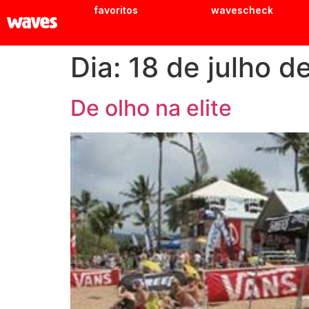
favoritos
wavescheck
Dia:
18 de julho d
De olho na elite