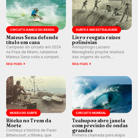
CIRCUITO BANCO DO BRASIL
SURFE E ANCESTRALIDADE
Mateus Sena defende
Livro resgata raízes
título em casa
polinésias
Campeão do circuito em 2024
Antropólogo Luciano
na Praia de Miami, natalense
Meneghello propõe releitura
Mateus Sena volta a competir
das origens do surfe,
em casa em busca de manter a
resgatando a cultura polinésia
leia mais »
leia mais »
hegemonia potiguar em etapa
e questionando a visão
do Circuito Banco do Brasil.
ocidental que transformou a
prática em esporte e indústria.
MUSEU DO SURFE
CIRCUITO MUNDIAL
Biteka no Trem da
Teahupoo abre janela
Morte
com previsão de ondas
grandes
Conheça a história de Paulo
Bittencourt, o Biteka, que
Primeira chamada para etapa