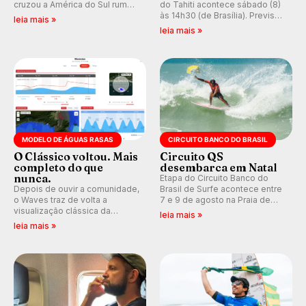
cruzou a América do Sul rumo
do Tahiti acontece sábado (8)
ao Pacífico em uma jornada
às 14h30 (de Brasília). Previsão
leia mais »
que se tornou um marco de
indica swell consistente.
leia mais »
aventura, resiliência e paixão
Medina embarca para evento e
pelo surfe.
WSL divulga baterias, com
Kelly Slater convidado.
MODELO DE ÁGUAS RASAS
CIRCUITO BANCO DO BRASIL
O Clássico voltou. Mais
Circuito QS
completo do que
desembarca em Natal
nunca.
Etapa do Circuito Banco do
Depois de ouvir a comunidade,
Brasil de Surfe acontece entre
o Waves traz de volta a
7 e 9 de agosto na Praia de
visualização clássica da
Miami (RN), em disputas
leia mais »
previsão de águas rasas,
válidas pelo Qualifying Series
leia mais »
agora integrada à nova
(QS) 4.000 e pela corrida por
plataforma e com previsão das
vagas no Challenger Series.
ondas para até 16 dias.