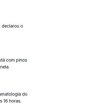
, declarou o
stá com pinos
nela.
aumatologia do
s 16 horas.