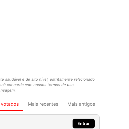
 saudável e de alto nível, estritamente relacionado
você concorda com nossos termos de uso.
mensagem.
 votados
Mais recentes
Mais antigos
Entrar