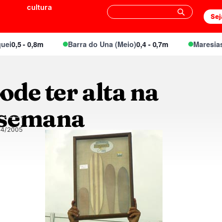
cultura
Sej
5 - 0,8m
Barra do Una (Meio)
0,4 - 0,7m
Maresias Can
de ter alta na
 semana
04/2005