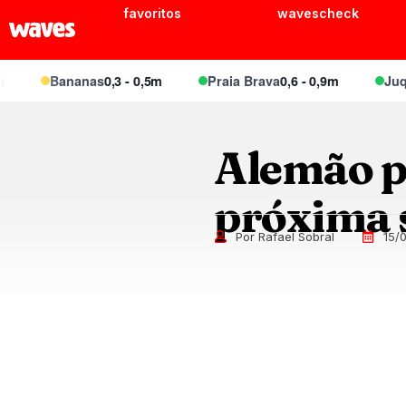
favoritos
wavescheck
Bananas
0,3 - 0,5m
Praia Brava
0,6 - 0,9m
Juquei
0,
Alemão po
próxima
Por Rafael Sobral
15/