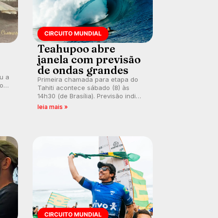
CIRCUITO MUNDIAL
Teahupoo abre
janela com previsão
de ondas grandes
ou a
Primeira chamada para etapa do
co
Tahiti acontece sábado (8) às
 um
14h30 (de Brasília). Previsão indica
e
swell consistente. Medina
leia mais »
embarca para evento e WSL
divulga baterias, com Kelly Slater
convidado.
CIRCUITO MUNDIAL