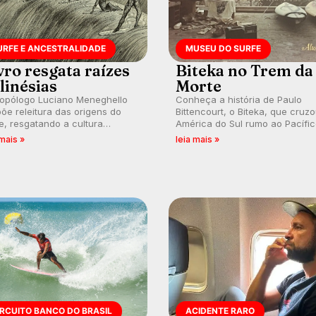
URFE E ANCESTRALIDADE
MUSEU DO SURFE
vro resgata raízes
Biteka no Trem da
linésias
Morte
ropólogo Luciano Meneghello
Conheça a história de Paulo
õe releitura das origens do
Bittencourt, o Biteka, que cruz
e, resgatando a cultura
América do Sul rumo ao Pacífi
nésia e questionando a visão
em uma jornada que se tornou
 mais »
leia mais »
ental que transformou a
marco de aventura, resiliência 
ica em esporte e indústria.
paixão pelo surfe.
IRCUITO BANCO DO BRASIL
ACIDENTE RARO