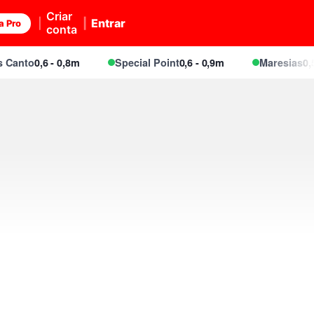
Criar
Entrar
a Pro
conta
to
0,6 - 0,8m
Special Point
0,6 - 0,9m
Maresias
0,5 - 0,