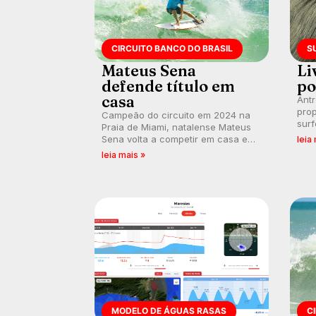
CIRCUITO BANCO DO BRASIL
S
Mateus Sena
Li
defende título em
po
casa
Ant
prop
Campeão do circuito em 2024 na
surf
Praia de Miami, natalense Mateus
poli
Sena volta a competir em casa em
leia
ocid
busca de manter a hegemonia
leia mais »
prát
potiguar em etapa do Circuito
Banco do Brasil.
MODELO DE ÁGUAS RASAS
C