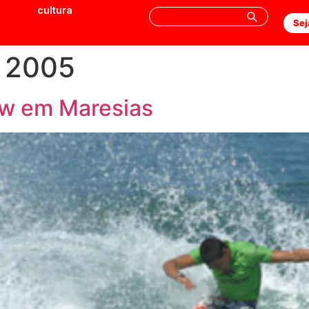
cultura
Sej
e 2005
ow em Maresias