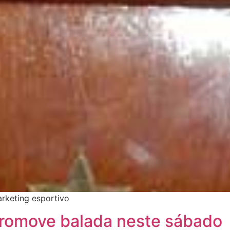
arketing esportivo
 promove balada neste sábado