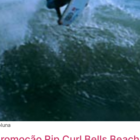
oluna
promoção Rip Curl Bells Beach