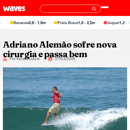
Bananas
0,8 - 1,0m
Praia Brava
1,8 - 2,2m
Juquei
1,2 - 1,
Adriano Alemão sofre nova
cirurgia e passa bem
Por Rafael Sobral
07/03/2005