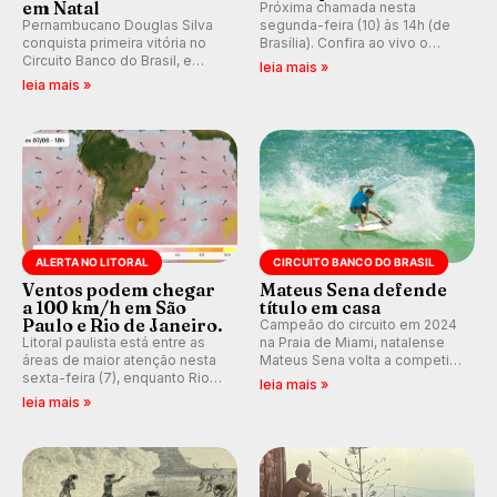
em Natal
Próxima chamada nesta
Pernambucano Douglas Silva
segunda-feira (10) às 14h (de
conquista primeira vitória no
Brasília). Confira ao vivo o
Circuito Banco do Brasil, e
Outerknown Tahiti Pro 2026 e
leia mais »
peruana Daniella Rosas vence
participe dos comentários e
leia mais »
no feminino na etapa de Natal,
debates no nosso fórum,
disputada na Praia de Miami
durante as etapas da WSL.
(RN).
ALERTA NO LITORAL
CIRCUITO BANCO DO BRASIL
Ventos podem chegar
Mateus Sena defende
a 100 km/h em São
título em casa
Paulo e Rio de Janeiro.
Campeão do circuito em 2024
Litoral paulista está entre as
na Praia de Miami, natalense
áreas de maior atenção nesta
Mateus Sena volta a competir
sexta-feira (7), enquanto Rio
em casa em busca de manter a
leia mais »
de Janeiro também recebe
hegemonia potiguar em etapa
leia mais »
alerta para ventos fortes.
do Circuito Banco do Brasil.
Rajadas já chegaram a 97,2
km/h em Itanhaém.