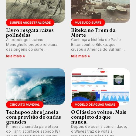
SURFE E ANCESTRALIDADE
MUSEU DO SURFE
Livro resgata raízes
Biteka no Trem da
polinésias
Morte
Antropólogo Luciano
Conheça a história de Paulo
Meneghello propõe releitura
Bittencourt, o Biteka, que
das origens do surfe,
cruzou a América do Sul rumo
resgatando a cultura polinésia
ao Pacífico em uma jornada
leia mais »
leia mais »
e questionando a visão
que se tornou um marco de
ocidental que transformou a
aventura, resiliência e paixão
prática em esporte e indústria.
pelo surfe.
CIRCUITO MUNDIAL
MODELO DE ÁGUAS RASAS
Teahupoo abre janela
O Clássico voltou. Mais
com previsão de ondas
completo do que
grandes
nunca.
Primeira chamada para etapa
Depois de ouvir a comunidade,
do Tahiti acontece sábado (8)
o Waves traz de volta a