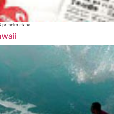
 primeira etapa
awaii