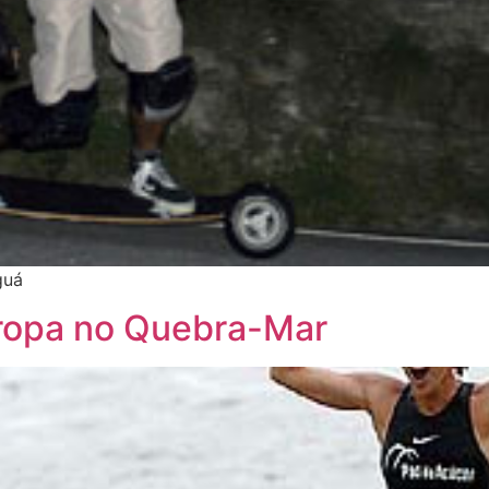
guá
dropa no Quebra-Mar