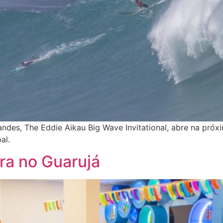
andes, The Eddie Aikau Big Wave Invitational, abre na próx
al.
ra no Guarujá