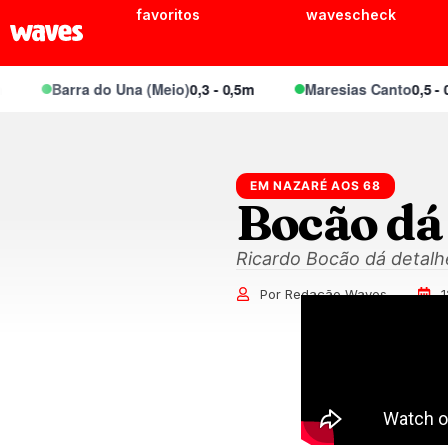
favoritos
wavescheck
Barra do Una (Meio)
0,3 - 0,5m
Maresias Canto
0,5 - 0,6m
EM NAZARÉ AOS 68
Bocão dá 
Ricardo Bocão dá detalhe
Por Redação Waves
1