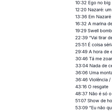
10:32 Ego no big 
12:20 Nazaré: um
13:36 Em Nazaré 
16:32 A marina d
19:29 Swell bomb
22:39 “Vai tirar d
25:51 É coisa sér
29:49 A hora de e
30:46 Tá me zoa
33:04 Nada de ce
36:06 Uma monta
36:46 Violência /
43:16 O resgate
48:37 Não é só o 
51:07 Show de ho
53:09 “Eu não qu