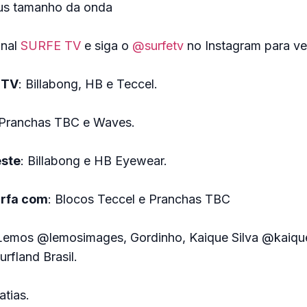
us tamanho da onda
anal
SURFE TV
e siga o
@surfetv
no Instagram para ve
 TV
: Billabong, HB e Teccel.
 Pranchas TBC e Waves.
este
: Billabong e HB Eyewear.
urfa com
: Blocos Teccel e Pranchas TBC
Lemos @lemosimages, Gordinho, Kaique Silva @kaiqu
rfland Brasil.
tias.