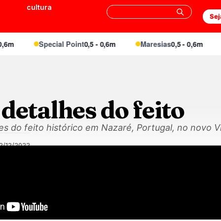
cultura
Sej
Special Point
0,5 - 0,6m
Maresias
0,5 - 0,6m
E
detalhes do feito
s do feito histórico em Nazaré, Portugal, no novo V
2/12/2022