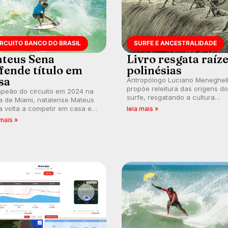
IRCUITO BANCO DO BRASIL
SURFE E ANCESTRALIDADE
teus Sena
Livro resgata raíz
fende título em
polinésias
sa
Antropólogo Luciano Meneghel
propõe releitura das origens do
peão do circuito em 2024 na
surfe, resgatando a cultura
a de Miami, natalense Mateus
polinésia e questionando a vis
 volta a competir em casa em
leia mais »
ocidental que transformou a
ca de manter a hegemonia
 mais »
prática em esporte e indústria.
guar em etapa do Circuito
o do Brasil.