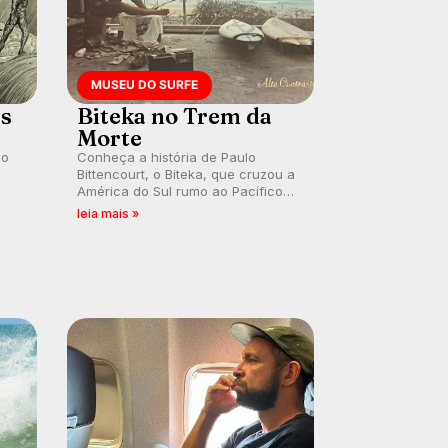
MUSEU DO SURFE
es
Biteka no Trem da
Morte
lo
Conheça a história de Paulo
Bittencourt, o Biteka, que cruzou a
América do Sul rumo ao Pacífico
ão
em uma jornada que se tornou um
leia mais »
marco de aventura, resiliência e
paixão pelo surfe.