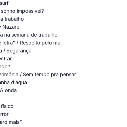
surf
 sonho impossível?
a trabalho
e Nazaré
a na semana de trabalho
e letra” / Respeito pelo mar
ia / Segurança
ntrar
ndo?
rimônia / Sem tempo pra pensar
nha d’água
 A onda
físico
rror
ero mais”