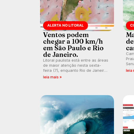
ALERTA NO LITORAL
C
Ventos podem
Ma
chegar a 100 km/h
de
em São Paulo e Rio
ca
de Janeiro.
Cam
Prai
Litoral paulista está entre as áreas
Sena
de maior atenção nesta sexta-
bus
feira (7), enquanto Rio de Janeiro
leia
poti
também recebe alerta para ventos
leia mais »
Banc
fortes. Rajadas já chegaram a 97,2
km/h em Itanhaém.