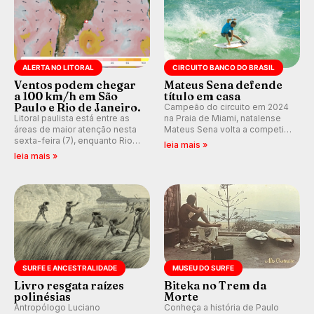
ALERTA NO LITORAL
CIRCUITO BANCO DO BRASIL
Ventos podem chegar
Mateus Sena defende
a 100 km/h em São
título em casa
Paulo e Rio de Janeiro.
Campeão do circuito em 2024
Litoral paulista está entre as
na Praia de Miami, natalense
áreas de maior atenção nesta
Mateus Sena volta a competir
sexta-feira (7), enquanto Rio
em casa em busca de manter a
leia mais »
de Janeiro também recebe
hegemonia potiguar em etapa
leia mais »
alerta para ventos fortes.
do Circuito Banco do Brasil.
Rajadas já chegaram a 97,2
km/h em Itanhaém.
SURFE E ANCESTRALIDADE
MUSEU DO SURFE
Livro resgata raízes
Biteka no Trem da
polinésias
Morte
Antropólogo Luciano
Conheça a história de Paulo