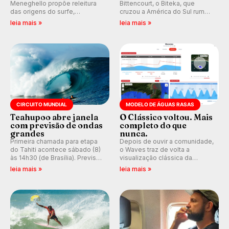
Meneghello propõe releitura
Bittencourt, o Biteka, que
das origens do surfe,
cruzou a América do Sul rumo
resgatando a cultura polinésia
ao Pacífico em uma jornada
leia mais »
leia mais »
e questionando a visão
que se tornou um marco de
ocidental que transformou a
aventura, resiliência e paixão
prática em esporte e indústria.
pelo surfe.
CIRCUITO MUNDIAL
MODELO DE ÁGUAS RASAS
Teahupoo abre janela
O Clássico voltou. Mais
com previsão de ondas
completo do que
grandes
nunca.
Primeira chamada para etapa
Depois de ouvir a comunidade,
do Tahiti acontece sábado (8)
o Waves traz de volta a
às 14h30 (de Brasília). Previsão
visualização clássica da
indica swell consistente.
previsão de águas rasas,
leia mais »
leia mais »
Medina embarca para evento e
agora integrada à nova
WSL divulga baterias, com
plataforma e com previsão das
Kelly Slater convidado.
ondas para até 16 dias.