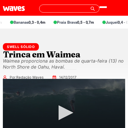
Bananas
0,3 - 0,4m
Praia Brava
0,5 - 0,7m
Juquei
0,4 - 0
SWELL SÓLIDO
Trinca em Waimea
Waimea proporciona as bombas de quarta-feira (13) no
North Shore de Oahu, Havaí.
Por Redação Waves
14/12/2017