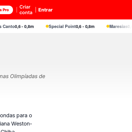
Criar
Entrar
a Pro
conta
anto
0,6 - 0,8m
Special Point
0,6 - 0,8m
Maresias
0,6 - 
 nas Olimpíadas de
 ondas para o
tiana Weston-
 Chiba.