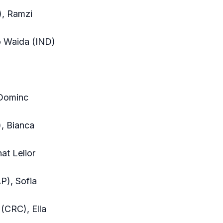
), Ramzi
o Waida (IND)
 Dominc
, Bianca
at Lelior
P), Sofia
(CRC), Ella