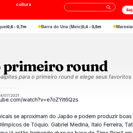
cultura
Sej
0,6 - 0,7m
Barra do Una (Meio)
0,4 - 0,5m
Maresias C
o primeiro round
alpites para o primeiro round e elege seus favoritos
24/07/2021
tube.com/watch?v=e7oZYit6Qzs
icais se aproximam do Japão e podem produzir boas
límpicos de Tóquio. Gabriel Medina, Italo Ferreira, Ta
ma já estão treinando duro na base do Time Brasil em