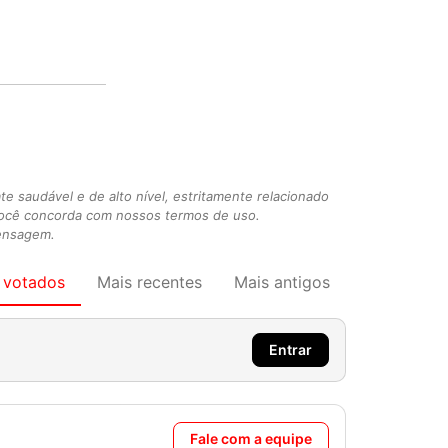
 saudável e de alto nível, estritamente relacionado
você concorda com nossos termos de uso.
mensagem.
 votados
Mais recentes
Mais antigos
Entrar
Fale com a equipe