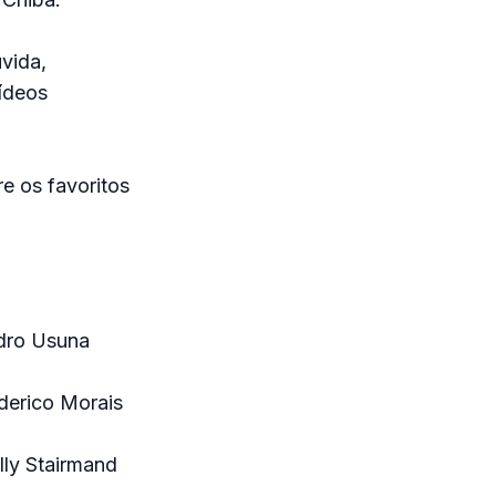
vida,
ídeos
re os favoritos
ndro Usuna
derico Morais
lly Stairmand