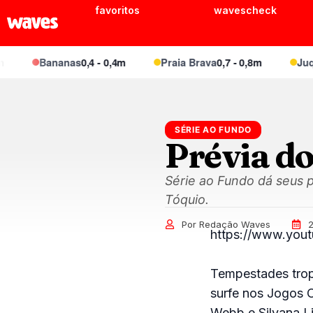
favoritos
wavescheck
Bananas
0,4 - 0,4m
Praia Brava
0,7 - 0,8m
Juquei
SÉRIE AO FUNDO
Prévia d
Série ao Fundo dá seus p
Tóquio.
Por Redação Waves
https://www.you
Tempestades trop
surfe nos Jogos O
Webb e Silvana Li