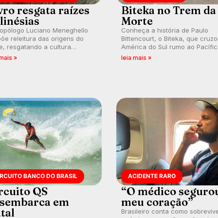
vro resgata raízes
Biteka no Trem da
linésias
Morte
ropólogo Luciano Meneghello
Conheça a história de Paulo
õe releitura das origens do
Bittencourt, o Biteka, que cruz
e, resgatando a cultura
América do Sul rumo ao Pacífi
nésia e questionando a visão
em uma jornada que se tornou
 mais »
leia mais »
ental que transformou a
marco de aventura, resiliência 
ica em esporte e indústria.
paixão pelo surfe.
IRCUITO BANCO DO BRASIL
ACIDENTE RARO
rcuito QS
“O médico seguro
sembarca em
meu coração”
tal
Brasileiro conta como sobreviv