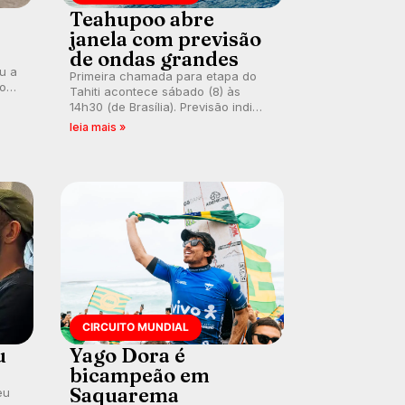
Teahupoo abre
janela com previsão
de ondas grandes
ou a
Primeira chamada para etapa do
co
Tahiti acontece sábado (8) às
 um
14h30 (de Brasília). Previsão indica
e
swell consistente. Medina
leia mais »
embarca para evento e WSL
divulga baterias, com Kelly Slater
convidado.
CIRCUITO MUNDIAL
u
Yago Dora é
bicampeão em
Saquarema
eu