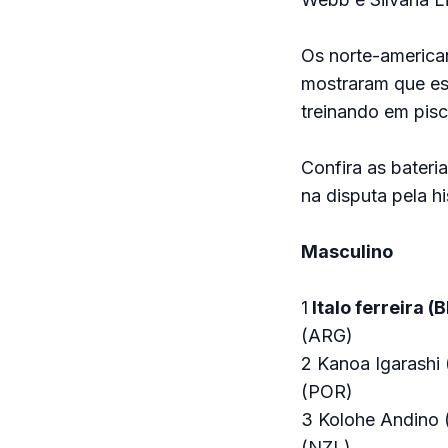
Os norte-america
mostraram que es
treinando em pis
Confira as bateri
na disputa pela h
Masculino
1
Italo ferreira (
(ARG)
2 Kanoa Igarashi 
(POR)
3 Kolohe Andino (
(NZL)