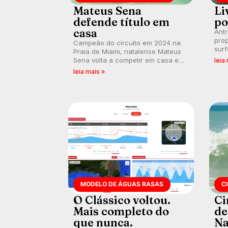
Mateus Sena
Li
defende título em
po
casa
Ant
prop
Campeão do circuito em 2024 na
surf
Praia de Miami, natalense Mateus
poli
Sena volta a competir em casa em
leia
ocid
busca de manter a hegemonia
leia mais »
prát
potiguar em etapa do Circuito
Banco do Brasil.
MODELO DE ÁGUAS RASAS
C
O Clássico voltou.
Ci
Mais completo do
de
que nunca.
Na